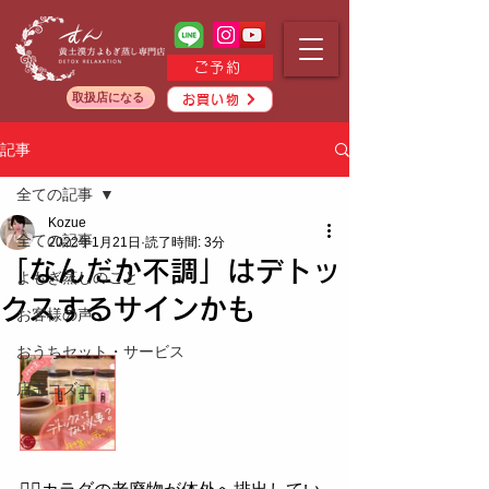
ご予約
取扱店になる
お買い物
記事
全ての記事
Kozue
全ての記事
2022年1月21日
読了時間: 3分
「なんだか不調」はデトッ
よもぎ蒸しのこと
クスするサインかも
お客様の声
おうちセット・サービス
店主コズエ