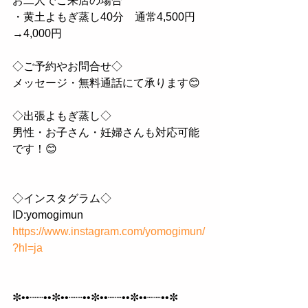
お二人でご来店の場合
・黄土よもぎ蒸し40分　通常4,500円
→4,000円
◇ご予約やお問合せ◇
メッセージ・無料通話にて承ります😊
◇出張よもぎ蒸し◇
男性・お子さん・妊婦さんも対応可能
です！😊
◇インスタグラム◇
ID:yomogimun
https://www.instagram.com/yomogimun/
?hl=ja
✼••┈┈••✼••┈┈••✼••┈┈••✼••┈┈••✼