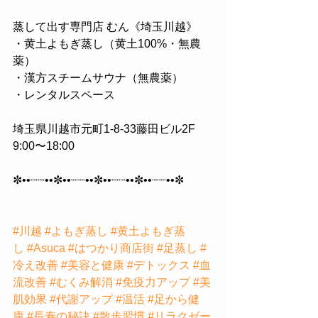
蒸して出す専門店 むん《埼玉川越》  
・黄土よもぎ蒸し（黄土100%・無農
薬）  
・漢方スチームサウナ（無農薬）  
・レンタルスペース  
埼玉県川越市元町1-8-33藤田ビル2F  
9:00〜18:00  
✼••┈┈••✼••┈┈••✼••┈┈••✼••┈┈••✼  
#川越
#よもぎ蒸し
#黄土よもぎ蒸
し
#Asuca
#はつかり商店街
#足蒸し
#
冷え改善
#美容と健康
#デトックス
#血
流改善
#むくみ解消
#免疫力アップ
#美
肌効果
#代謝アップ
#温活
#足から健
康
#長寿の秘訣
#散歩習慣
#リラクゼー