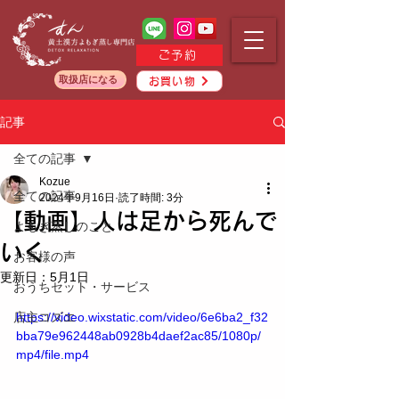
ご予約
取扱店になる
お買い物
記事
全ての記事
Kozue
全ての記事
2024年9月16日
読了時間: 3分
【動画】人は足から死んで
よもぎ蒸しのこと
いく
お客様の声
更新日：
5月1日
おうちセット・サービス
店主コズエ
https://video.wixstatic.com/video/6e6ba2_f32
bba79e962448ab0928b4daef2ac85/1080p/
mp4/file.mp4