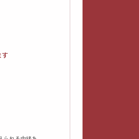
ます
。
伝えられる由緒あ