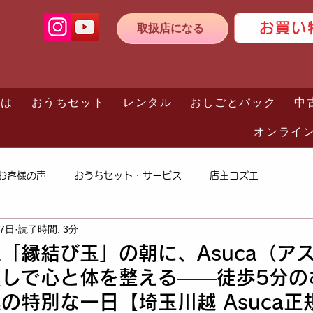
お買い
取扱店になる
とは
おうちセット
レンタル
おしごとパック
中
オンライ
お客様の声
おうちセット・サービス
店主コズエ
27日
読了時間: 3分
「縁結び玉」の朝に、Asuca（ア
しで心と体を整える——徒歩5分の
の特別な一日【埼玉川越 Asuca正