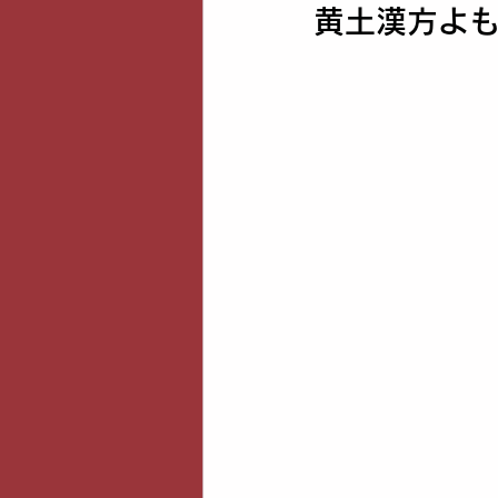
黄土漢方よ