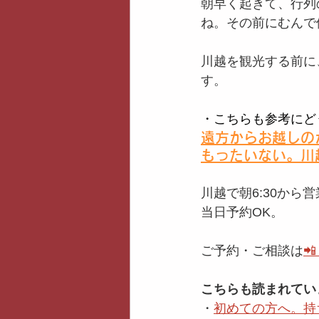
朝早く起きて、行列
ね。その前にむんで
川越を観光する前に
す。
・こちらも参考にど
遠方からお越しの
もったいない。川
川越で朝6:30か
当日予約OK。
ご予約・ご相談は

こちらも読まれてい
・
初めての方へ。持