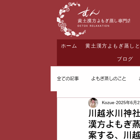
ホーム
黄土漢方よもぎ蒸し
ブログ
全ての記事
よもぎ蒸しのこと
Kozue
2025年6月
川越氷川神社
漢方よもぎ蒸
案する、川越