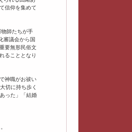
て信仰を集めて
彫物師たちが手
文化審議会から国
重要無形民俗文
れることとなり
で神職がお祓い
を大切に持ち歩く
があった」「結婚
う。