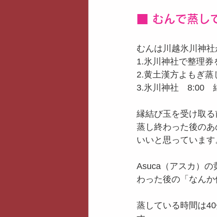
■ むんで蒸し
むんは川越氷川神社か
1.氷川神社で整理券
2.黄土漢方よもぎ蒸し　
3.氷川神社　8:0
縁結び玉を受け取る
蒸し終わった後のあ
いいと思っています
Asuca（アスカ）
わった後の「なんか
蒸している時間は4