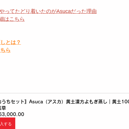
やってたどり着いたのがAsucaだった理由
細はこちら
蒸しとは？
こちら
おうちセット〗Asuca（アスカ）黄土漢方よもぎ蒸し｜黄土10
薬草
63,000.00
入する