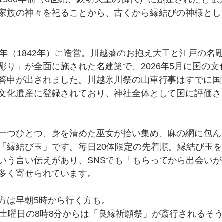
家族の神々を祀ることから、古くから縁結びの神様とし
3年（1842年）に造営。川越藩のお抱え大工と江戸の名
彫り」が全面に施された名建築で、2026年5月に国の
答申が出されました。川越氷川祭の山車行事はすでに国
文化遺産に登録されており、神社全体として国に評価さ
一つひとつ、身を清めた巫女が拾い集め、麻の網に包ん
「縁結び玉」です。毎日20体限定の先着順。縁結び玉
いう言い伝えがあり、SNSでも「もらってから出会い
多く寄せられています。
方は早朝5時から行く方も。
4土曜日の8時8分からは「良縁祈願祭」が斎行されるそ