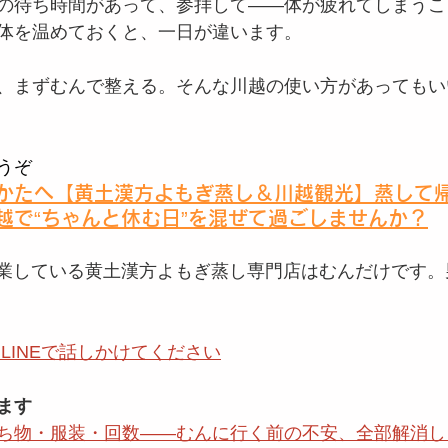
の待ち時間があって、参拝して——体が疲れてしまうこ
体を温めておくと、一日が違います。
、まずむんで整える。そんな川越の使い方があってもい
うぞ
かたへ【黄土漢方よもぎ蒸し＆川越観光】蒸して帰
越で“ちゃんと休む日”を混ぜて過ごしませんか？
ら営業している黄土漢方よもぎ蒸し専門店はむんだけです。
 LINEで話しかけてください
ます
ち物・服装・回数——むんに行く前の不安、全部解消し