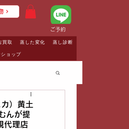
物
ご予約
古買取
蒸した変化
蒸し診断
ンショップ
スカ）黄土
むんが提
規代理店