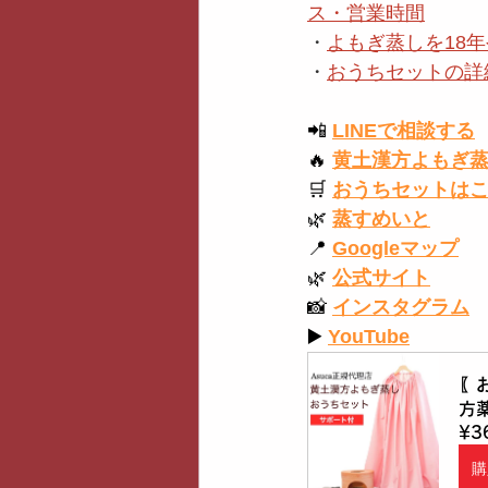
ス・営業時間
・
よもぎ蒸しを18年
・
おうちセットの詳
📲
LINEで相談する
🔥
黄土漢方よもぎ
🛒
おうちセットは
🌿
蒸すめいと
📍
Googleマップ
🌿
公式サイト
📸
インスタグラム
▶️
YouTube
〖
方
¥3
購