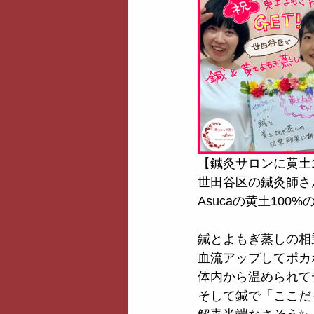
【鍼灸サロンに黄土
世田谷区の鍼灸師さ
Asucaの黄土10
鍼とよもぎ蒸しの相
血流アップしてポカ
体内から温められて
そして鍼で「ここだ