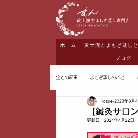
ホーム
黄土漢方よもぎ蒸し
ブログ
全ての記事
よもぎ蒸しのこと
Kozue
2023年8月
【鍼灸サロン
更新日：
2024年4月22日