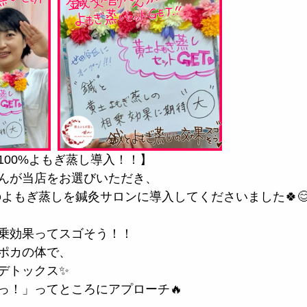
100%よもぎ蒸し導入！！】
んが当店をお選びいただき、
0%のよもぎ蒸しを鍼灸サロンに導入してくださいました🍀
乗効果ってスゴそう！！
ポカの体で、
デトックス✨
っ！」ってところにアプローチ🔥