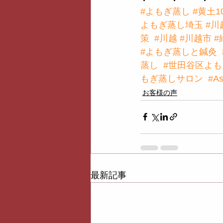
#よもぎ蒸し
#黄土1
よもぎ蒸し埼玉
#川
策
#川越
#川越市
#
#よもぎ蒸しと鍼灸
蒸し
#世田谷区よ
もぎ蒸しサロン
#A
お客様の声
最新記事