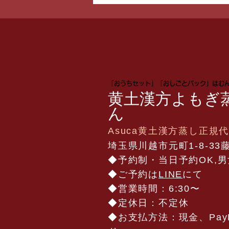
ー！2人目をご報告いただき
ました【川越・埼玉】
​「おうちセット」「おしごとパック」はむ
黄土漢方よもぎ
ん
Asuca黄土漢方蒸し正規
​​埼玉県川越市元町1-8-33
◆予約制・当日予約OK,男
​◆ご予約は
LINE
にて
◆営業時間：6:30〜
◆定休日：不定休
​◆お支払方法：現金、Pa