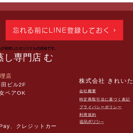
らなくなりました」60代のお
す！
客様の声｜Asuca（アスカ）
るの
黄土漢方よもぎ蒸し専門店む
す」
忘れる前にLINE登録しておく
ん《埼玉川越》
えし
んが考案したオリジナルの名称です。
越 
蒸し専門店 む
方よ
代理店
株式会社 きれい
藤田ビル2F
会社概要
女ペアOK
特定商取引法に基づく表記
​プライバシーポリシー
利用規約
​返品ポリシー
yPay、クレジットカー