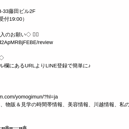
ん
-33藤田ビル2F
終受付19:00）
のお願い◇ 🙇‍♀️
eYd2ApMRBjFEBE/review
◇
欄にあるURLよりLINE登録で簡単に♪
ram.com/yomogimun/?hl=ja
では、物販＆見学の時間帯情報、美容情報、川越情報、私
┈••✼••┈┈••✼