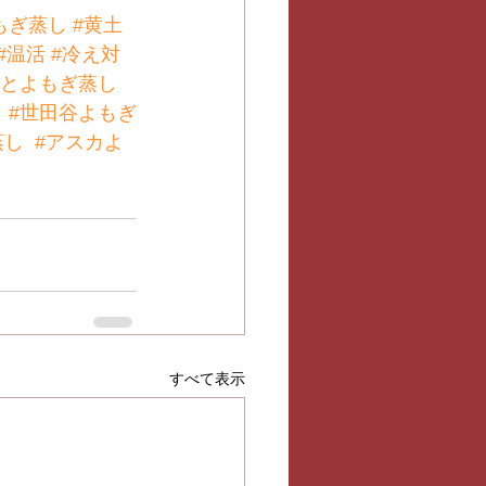
もぎ蒸し
#黄土
#温活
#冷え対
鍼とよもぎ蒸し
#世田谷よもぎ
蒸し
#アスカよ
すべて表示