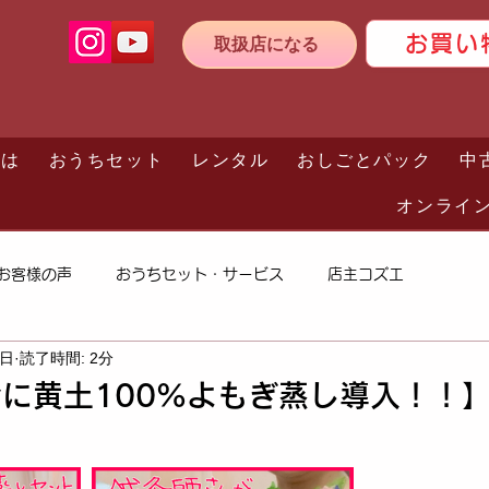
お買い
取扱店になる
とは
おうちセット
レンタル
おしごとパック
中
オンライ
お客様の声
おうちセット・サービス
店主コズエ
4日
読了時間: 2分
に黄土100%よもぎ蒸し導入！！