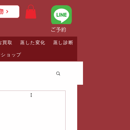
物
ご予約
古買取
蒸した変化
蒸し診断
ンショップ
】