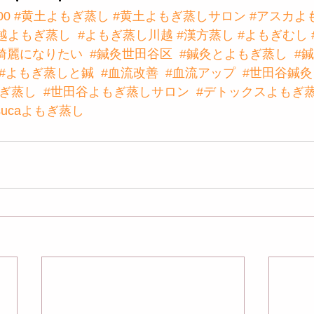
00
#黄土よもぎ蒸し
#黄土よもぎ蒸しサロン
#アスカよ
越よもぎ蒸し
#よもぎ蒸し川越
#漢方蒸し
#よもぎむし
綺麗になりたい
#鍼灸世田谷区
#鍼灸とよもぎ蒸し
#
#よもぎ蒸しと鍼
#血流改善
#血流アップ
#世田谷鍼灸
もぎ蒸し
#世田谷よもぎ蒸しサロン
#デトックスよもぎ
sucaよもぎ蒸し