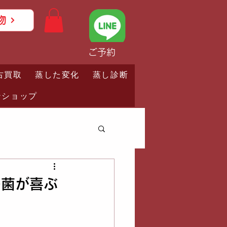
物
ご予約
古買取
蒸した変化
蒸し診断
ンショップ
の菌が喜ぶ