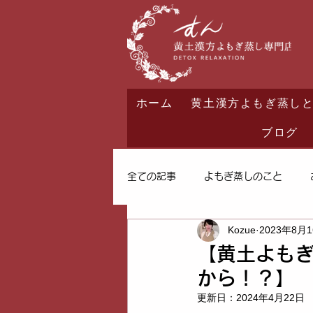
ホーム
黄土漢方よもぎ蒸し
ブログ
全ての記事
よもぎ蒸しのこと
Kozue
2023年8月
【黄土よも
から！？】
更新日：
2024年4月22日