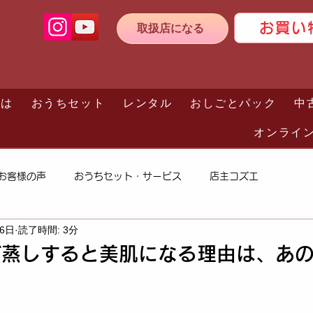
お買い
取扱店になる
とは
おうちセット
レンタル
おしごとパック
中
オンライ
お客様の声
おうちセット・サービス
店主コズエ
16日
読了時間: 3分
ぎ蒸しすると美肌になる理由は、あ