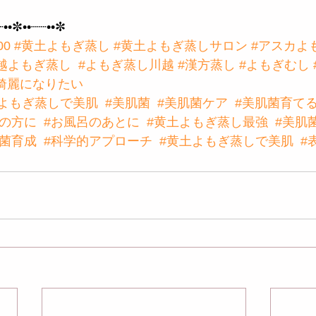
┈••✼••┈┈••✼
00
#黄土よもぎ蒸し
#黄土よもぎ蒸しサロン
#アスカよ
越よもぎ蒸し
#よもぎ蒸し川越
#漢方蒸し
#よもぎむし
綺麗になりたい
#よもぎ蒸しで美肌
#美肌菌
#美肌菌ケア
#美肌菌育て
ーの方に
#お風呂のあとに
#黄土よもぎ蒸し最強
#美肌
肌菌育成
#科学的アプローチ
#黄土よもぎ蒸しで美肌
#