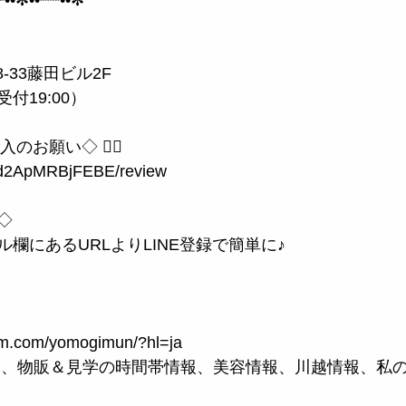
ん
-33藤田ビル2F
終受付19:00）
のお願い◇ 🙇‍♀️
eYd2ApMRBjFEBE/review
◇
欄にあるURLよりLINE登録で簡単に♪
ram.com/yomogimun/?hl=ja
では、物販＆見学の時間帯情報、美容情報、川越情報、私