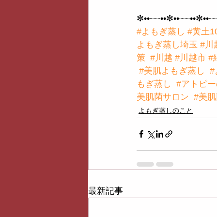
✼••┈┈••✼••┈┈••✼••┈
#よもぎ蒸し
#黄土1
よもぎ蒸し埼玉
#川
策
#川越
#川越市
#
#美肌よもぎ蒸し
もぎ蒸し
#アトピ
美肌菌サロン
#美
よもぎ蒸しのこと
最新記事