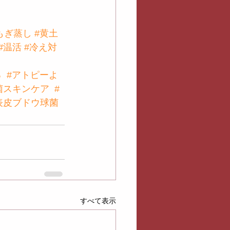
もぎ蒸し
#黄土
#温活
#冷え対
る
#アトピーよ
菌スキンケア
#
表皮ブドウ球菌
すべて表示