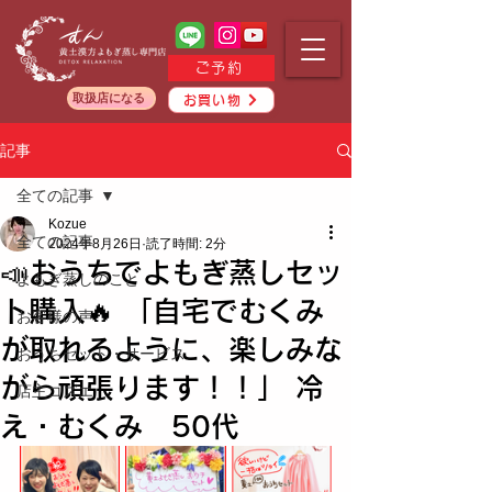
ご予約
取扱店になる
お買い物
記事
全ての記事
Kozue
全ての記事
2024年8月26日
読了時間: 2分
📣おうちでよもぎ蒸しセッ
よもぎ蒸しのこと
ト購入🔥 「自宅でむくみ
お客様の声
が取れるように、楽しみな
おうちセット・サービス
がら頑張ります！！」 冷
店主コズエ
え・むくみ 50代