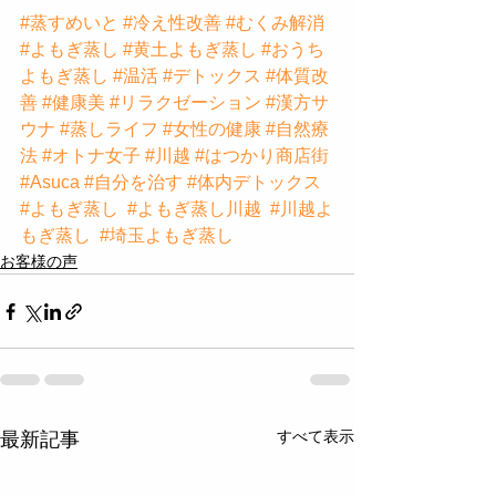
#蒸すめいと
#冷え性改善
#むくみ解消
#よもぎ蒸し
#黄土よもぎ蒸し
#おうち
よもぎ蒸し
#温活
#デトックス
#体質改
善
#健康美
#リラクゼーション
#漢方サ
ウナ
#蒸しライフ
#女性の健康
#自然療
法
#オトナ女子
#川越
#はつかり商店街
#Asuca
#自分を治す
#体内デトックス
#よもぎ蒸し
#よもぎ蒸し川越
#川越よ
もぎ蒸し
#埼玉よもぎ蒸し
お客様の声
すべて表示
最新記事