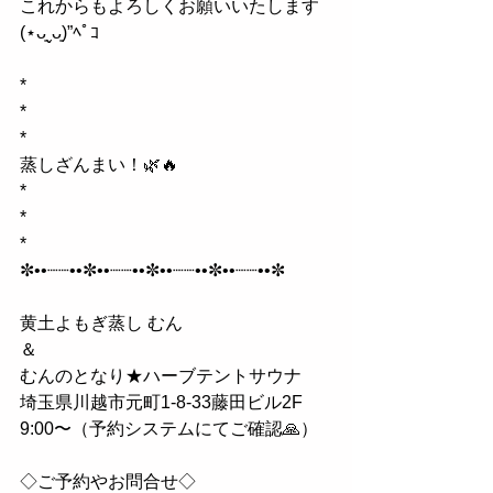
これからもよろしくお願いいたします
(⋆ᴗ͈ˬᴗ͈)”ﾍﾟｺ
*
*
*
蒸しざんまい！🌿🔥
*
*
*
✼••┈┈••✼••┈┈••✼••┈┈••✼••┈┈••✼
黄土よもぎ蒸し むん
＆
むんのとなり★ハーブテントサウナ
埼玉県川越市元町1-8-33藤田ビル2F
9:00〜（予約システムにてご確認🙏）
◇ご予約やお問合せ◇