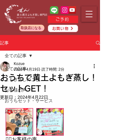
ご予約
取扱店になる
お買い物
記事
全ての記事
Kozue
全ての記事
2024年4月19日
読了時間: 2分
おうちで黄土よもぎ蒸し！
よもぎ蒸しのこと
セットGET！
お客様の声
更新日：
2024年4月22日
おうちセット・サービス
店主コズエ
💁‍♀️お客様の声