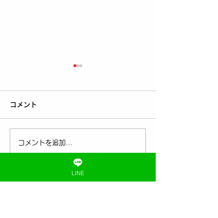
コメント
コメントを追加…
「へバーデンの痛み、気
「やっと自分の
にならなくなりました」
きます！こずえ
LINE
60代のお客様の声｜
してくれるので
忘れる前にLINE登録しておく
Asuca（アスカ）黄土漢
進められます」
方よもぎ蒸し専門店むん
ちセットをお迎