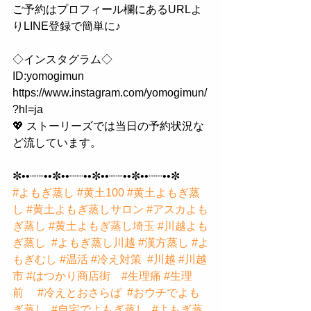
ご予約はプロフィール欄にあるURLよ
りLINE登録で簡単に♪
◇インスタグラム◇
ID:yomogimun
https://www.instagram.com/yomogimun/
?hl=ja
💖 ストーリーズでは当日の予約状況な
ど流しています。
✼••┈┈••✼••┈┈••✼••┈┈••✼••┈┈••✼
#よもぎ蒸し
#黄土100
#黄土よもぎ蒸
し
#黄土よもぎ蒸しサロン
#アスカよも
ぎ蒸し
#黄土よもぎ蒸し埼玉
#川越よも
ぎ蒸し
#よもぎ蒸し川越
#漢方蒸し
#よ
もぎむし
#温活
#冷え対策
#川越
#川越
市
#はつかり商店街
#生理痛
#生理
前
#冷えとおさらば
#おウチでよも
ぎ蒸し
#自宅でよもぎ蒸し
#よもぎ蒸