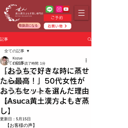
ご予約
取扱店になる
お買い物
記事
全ての記事
Kozue
全ての記事
1月5日
読了時間: 1分
「おうちで好きな時に蒸せ
よもぎ蒸しのこと
たら最高！」50代女性が
お客様の声
おうちセットを選んだ理由
おうちセット・サービス
【Asuca黄土漢方よもぎ蒸
店主コズエ
し】
更新日：
5月15日
【お客様の声】