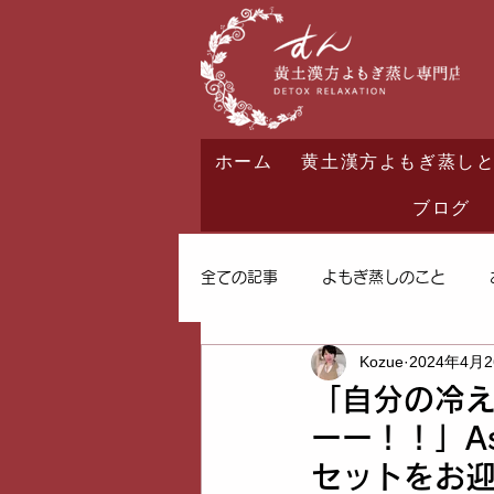
ホーム
黄土漢方よもぎ蒸し
ブログ
全ての記事
よもぎ蒸しのこと
Kozue
2024年4月
「自分の冷え
ーー！！」A
セットをお迎