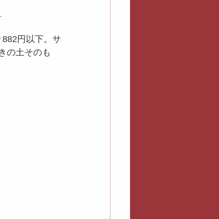
ら
り882円以下。サ
焼きの土そのも