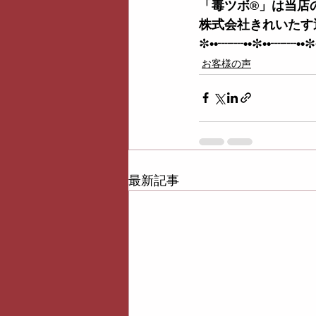
「毒ツボ®︎」は当
株式会社きれいたす
✼
••┈┈••
✼
••┈┈••
✼
お客様の声
最新記事