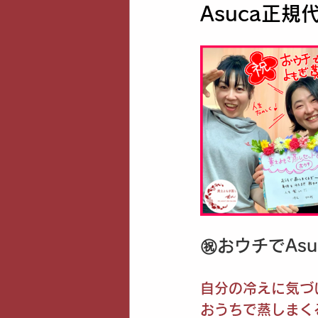
Asuca正規
㊗️おウチでAs
自分の冷えに気づ
おうちで蒸しまく