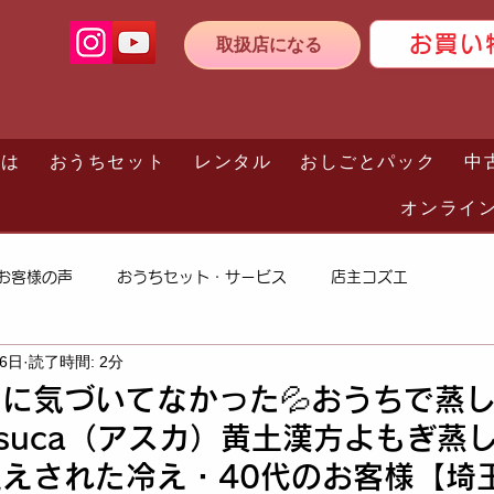
お買い
取扱店になる
とは
おうちセット
レンタル
おしごとパック
中
オンライ
お客様の声
おうちセット・サービス
店主コズエ
26日
読了時間: 2分
に気づいてなかった💦おうちで蒸
suca（アスカ）黄土漢方よもぎ蒸
えされた冷え・40代のお客様【埼