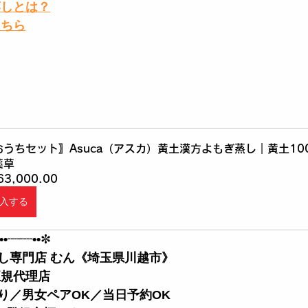
蒸しとは？
こちら
おうちセット〗Asuca（アスカ）黄土漢方よもぎ蒸し｜黄土10
薬草
63,000.00
入する
••┈┈••
✼
し専門店 むん《埼玉県川越市》
正規代理店
あり／男女ペアOK／当日予約OK 