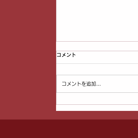
コメント
コメントを追加…
Asuca正規代理店の選び方｜
偽物・非正規品との違いを18
年の専門店が解説【埼玉県川
越市よもぎ蒸しむん】