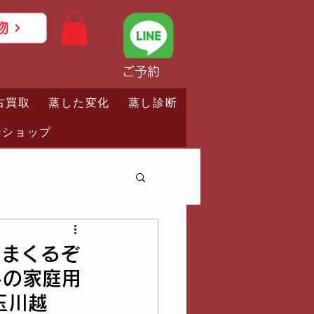
物
ご予約
古買取
蒸した変化
蒸し診断
ンショップ
しまくるぞ
しの家庭用
玉川越