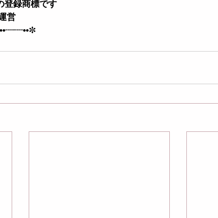
店の登録商標です
運営
••┈┈••
✼