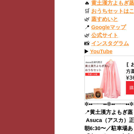
🔥
黄土漢方よもぎ
🛒
おうちセットは
🌿
蒸すめいと
📍
Googleマップ
🌿
公式サイト
📸
インスタグラム
▶️
YouTube
〖
方
¥3
購
✼
••┈┈••
✼
••┈┈••
✼
📍
黄土漢方よもぎ蒸
 Asuca（アスカ）
朝6:30〜／駐車場