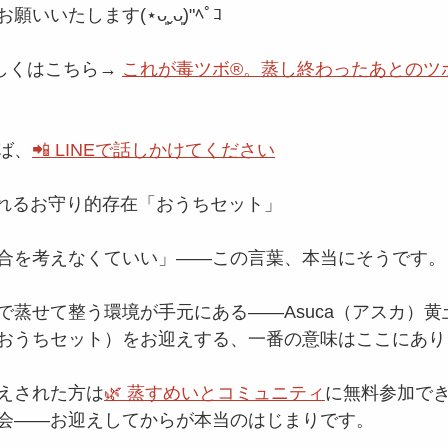
いたします(⋆ᴗ͈ˬᴗ͈)"ﾍﾟｺ
しくはこちら→ 
これが毒ツボ®️。蒸し終わったあとのツ
ば、
📲 LINEで話しかけてください
くれるお守り的存在「おうちセット」
合を考えなくていい」——この言葉、本当にそうです。
で蒸せて整う環境が手元にある——Asuca（アスカ）
おうちセット）をお迎えする、一番の意味はここにあり
えされた方は
🌿 蒸すめいとコミュニティ
に無料参加でき
会——お迎えしてからが本当のはじまりです。