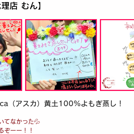
代理店 むん】
uca（アスカ）黄土100%よもぎ蒸し！
いてなかった💦
るぞーー！！