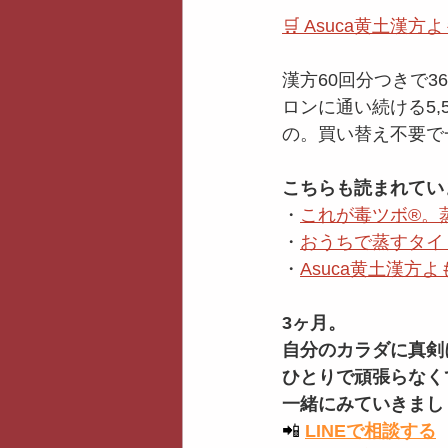
🛒 Asuca黄土
漢方60回分つきで3
ロンに通い続ける5,
の。買い替え不要で
こちらも読まれてい
・
これが毒ツボ®️
・
おうちで蒸すタイ
・
Asuca黄土漢
3ヶ月。
自分のカラダに真剣
ひとりで頑張らなく
一緒にみていきまし
📲
LINEで相談する