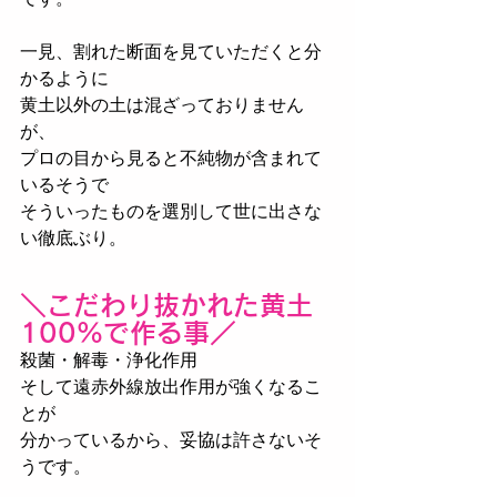
一見、割れた断面を見ていただくと分
かるように﻿
黄土以外の土は混ざっておりません
が、﻿
プロの目から見ると不純物が含まれて
いるそうで﻿
そういったものを選別して世に出さな
い徹底ぶり。﻿
＼こだわり抜かれた黄土
100%で作る事／﻿
殺菌・解毒・浄化作用﻿
そして遠赤外線放出作用が強くなるこ
とが﻿
分かっているから、妥協は許さないそ
うです。﻿