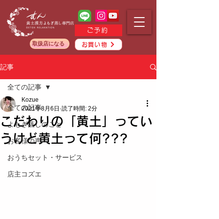
ご予約
取扱店になる
お買い物
記事
全ての記事
Kozue
全ての記事
2021年8月6日
読了時間: 2分
こだわりの「黄土」ってい
よもぎ蒸しのこと
うけど黄土って何???
お客様の声
おうちセット・サービス
店主コズエ