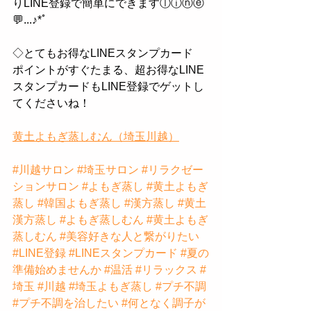
りLINE登録で簡単にできますⓛⓘⓝⓔ
💬...♪*ﾟ﻿
◇とてもお得なLINEスタンプカード﻿
ポイントがすぐたまる、超お得なLINE
スタンプカードもLINE登録でゲットし
てくださいね！﻿
黄土よもぎ蒸しむん（埼玉川越）
#川越サロン
#埼玉サロン
#リラクゼー
ションサロン
#よもぎ蒸し
#黄土よもぎ
蒸し
#韓国よもぎ蒸し
#漢方蒸し
#黄土
漢方蒸し
#よもぎ蒸しむん
#黄土よもぎ
蒸しむん
#美容好きな人と繋がりたい
#LINE登録
#LINEスタンプカード
#夏の
準備始めませんか
#温活
#リラックス
#
埼玉
#川越
#埼玉よもぎ蒸し
#プチ不調
#プチ不調を治したい
#何となく調子が