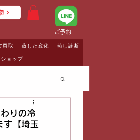
物
ご予約
古買取
蒸した変化
蒸し診断
ンショップ
まわりの冷
ます【埼玉