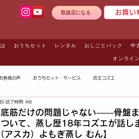
お買い
取扱店になる
とは
おうちセット
レンタル
おしごとパック
中
オンライ
お客様の声
おうちセット・サービス
店主コズエ
2日
読了時間: 4分
盤底筋だけの問題じゃない——骨盤
ついて、蒸し歴18年コズエが話し
ca（アスカ）よもぎ蒸し むん】