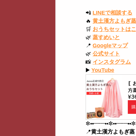
📲
LINEで相談する
🔥
黄土漢方よもぎ
🛒
おうちセットは
🌿
蒸すめいと
📍
Googleマップ
🌿
公式サイト
📸
インスタグラム
▶️
YouTube
〖
方
¥3
購
✼
••┈┈••
✼
••┈┈••
✼
📍
黄土漢方よもぎ蒸