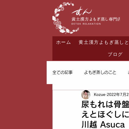
ホーム
黄土漢方よもぎ蒸し
ブログ
全ての記事
よもぎ蒸しのこと
Kozue
2022年7月
尿もれは骨
えとほぐしに
川越 Asu