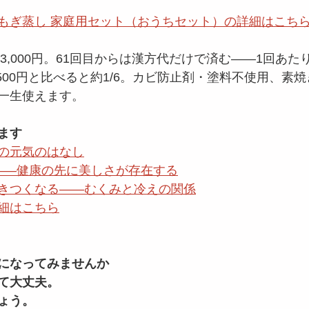
漢方よもぎ蒸し 家庭用セット（おうちセット）の詳細はこち
63,000円。61回目からは漢方代だけで済む——1回あた
500円と比べると約1/6。カビ防止剤・塗料不使用、素
一生使えます。
ます
の元気のはなし
——健康の先に美しさが存在する
きつくなる——むくみと冷えの関係
細はこちら
になってみませんか
て大丈夫。
ょう。