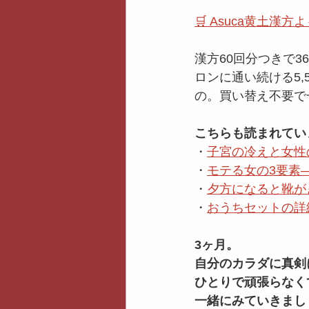
🛒 Asuca黄土
漢方60回分つきで3
ロンに通い続ける5,
の。買い替え不要で
こちらも読まれてい
・
子宮の冷えと女性
・
モテる女の3要素
・
夕方になると靴が
・
おうちセットの詳
3ヶ月。
自分のカラダに真剣
ひとりで頑張らなく
一緒にみていきまし