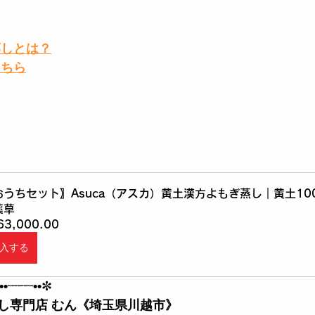
蒸しとは？
こちら
おうちセット〗Asuca（アスカ）黄土漢方よもぎ蒸し｜黄土10
薬草
63,000.00
入する
••┈┈••
✼
し専門店 むん《埼玉県川越市》