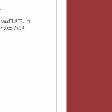
ら
り882円以下。サ
焼きの土そのも