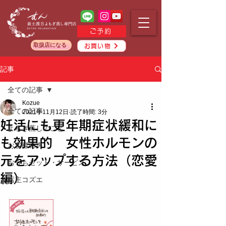
ご予約
取扱店になる
お買い物
記事
全ての記事
Kozue
全ての記事
2021年11月12日
読了時間: 3分
妊活にも更年期症状緩和に
よもぎ蒸しのこと
も効果的 女性ホルモンの
お客様の声
元をアップする方法（恋愛
おうちセット・サービス
編）
店主コズエ