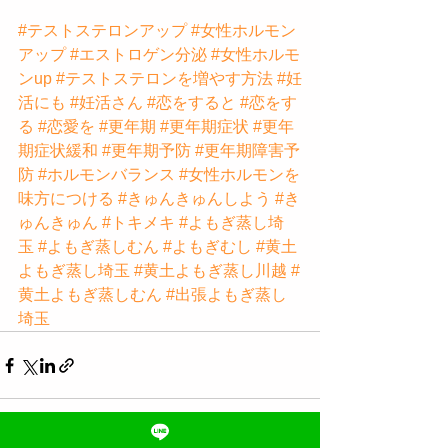
#テストステロンアップ
#女性ホルモン
アップ
#エストロゲン分泌
#女性ホルモ
ンup
#テストステロンを増やす方法
#妊
活にも
#妊活さん
#恋をすると
#恋をす
る
#恋愛を
#更年期
#更年期症状
#更年
期症状緩和
#更年期予防
#更年期障害予
防
#ホルモンバランス
#女性ホルモンを
味方につける
#きゅんきゅんしよう
#き
ゅんきゅん
#トキメキ
#よもぎ蒸し埼
玉
#よもぎ蒸しむん
#よもぎむし
#黄土
よもぎ蒸し埼玉
#黄土よもぎ蒸し川越
#
黄土よもぎ蒸しむん
#出張よもぎ蒸し
埼玉