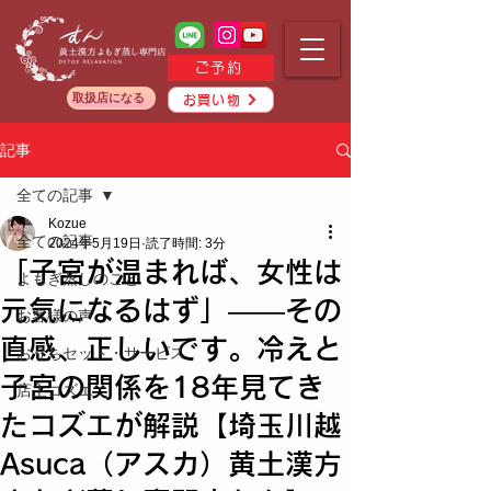
ご予約
取扱店になる
お買い物
記事
全ての記事
Kozue
全ての記事
2024年5月19日
読了時間: 3分
「子宮が温まれば、女性は
よもぎ蒸しのこと
元気になるはず」——その
お客様の声
直感、正しいです。冷えと
おうちセット・サービス
子宮の関係を18年見てき
店主コズエ
たコズエが解説【埼玉川越
Asuca（アスカ）黄土漢方