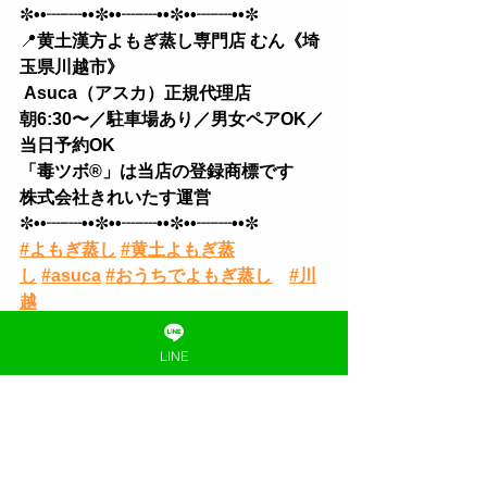
✼
••┈┈••
✼
••┈┈••
✼
••┈┈••
✼
📍
黄土漢方よもぎ蒸し専門店 むん《埼
玉県川越市》
 Asuca（アスカ）正規代理店
朝6:30〜／駐車場あり／男女ペアOK／
当日予約OK 
「毒ツボ®︎」は当店の登録商標です
株式会社きれいたす運営
✼
••┈┈••
✼
••┈┈••
✼
••┈┈••
✼
#よもぎ蒸し
#黄土よもぎ蒸
し
#asuca
#おうちでよもぎ蒸し
#川
越
Asuca よもぎ蒸し
おうちでよもぎ蒸し
おうちで
お客様の声
LINE