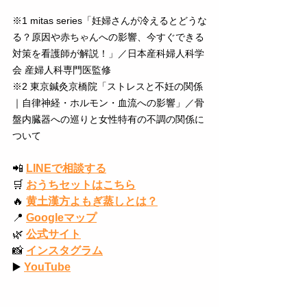
※1 mitas series「妊婦さんが冷えるとどうな
る？原因や赤ちゃんへの影響、今すぐできる
対策を看護師が解説！」／日本産科婦人科学
会 産婦人科専門医監修
※2 東京鍼灸京橋院「ストレスと不妊の関係
｜自律神経・ホルモン・血流への影響」／骨
盤内臓器への巡りと女性特有の不調の関係に
ついて
📲
LINEで相談する
🛒
おうちセットはこちら
🔥
黄土漢方よもぎ蒸しとは？
📍
Googleマップ
🌿
公式サイト
📸
インスタグラム
▶️
YouTube