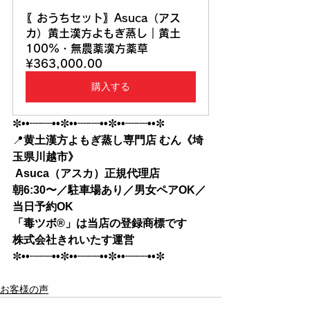
〖おうちセット〗Asuca（アス
カ）黄土漢方よもぎ蒸し｜黄土
100%・無農薬漢方薬草
¥363,000.00
購入する
✼
••┈┈••
✼
••┈┈••
✼
••┈┈••
✼
📍
黄土漢方よもぎ蒸し専門店 むん《埼
玉県川越市》
 Asuca（アスカ）正規代理店
朝6:30〜／駐車場あり／男女ペアOK／
当日予約OK 
「毒ツボ®︎」は当店の登録商標です
株式会社きれいたす運営
✼
••┈┈••
✼
••┈┈••
✼
••┈┈••
✼
お客様の声