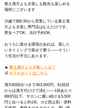
黄土漢方よもぎ蒸しも観光も楽しめる
場所にございます
川越で朝6:30から営業している黄土漢
方よもぎ蒸し専門店はむんだけです。
男女ペアOK、当日予約OK。
おうちに蒸せる環境があれば、蒸した
いタイミングで蒸せて整う——そうい
う生活が手元にあります。
🔥
黄土漢方よもぎ蒸しとは？
🛒
おうちセットはこちら
漢方60回分つきで363,000円。61回目
からは漢方代だけで済む——1回あたり
880円以下。サロンに通い続ける5,500
円と比べると約1/6。カビ防止剤・塗料
不使用、素焼きの土そのもの。買い替