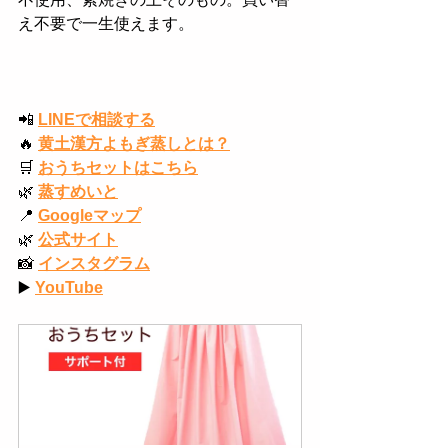
え不要で一生使えます。
📲
LINEで相談する
🔥
黄土漢方よもぎ蒸しとは？
🛒
おうちセットはこちら
🌿
蒸すめいと
📍
Googleマップ
🌿
公式サイト
📸
インスタグラム
▶️
YouTube