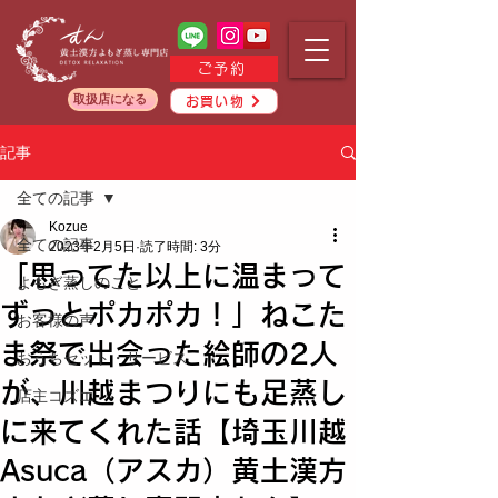
ご予約
取扱店になる
お買い物
記事
全ての記事
Kozue
全ての記事
2023年2月5日
読了時間: 3分
「思ってた以上に温まって
よもぎ蒸しのこと
ずっとポカポカ！」ねこた
お客様の声
ま祭で出会った絵師の2人
おうちセット・サービス
が、川越まつりにも足蒸し
店主コズエ
に来てくれた話【埼玉川越
Asuca（アスカ）黄土漢方