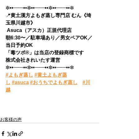
✼
••┈┈••
✼
••┈┈••
✼
••┈┈••
✼
📍
黄土漢方よもぎ蒸し専門店 むん《埼
玉県川越市》
 Asuca（アスカ）正規代理店
朝6:30〜／駐車場あり／男女ペアOK／
当日予約OK 
「毒ツボ®︎」は当店の登録商標です
株式会社きれいたす運営
✼
••┈┈••
✼
••┈┈••
✼
••┈┈••
✼
#よもぎ蒸し
#黄土よもぎ蒸
し
#asuca
#おうちでよもぎ蒸し
#川
越
お客様の声