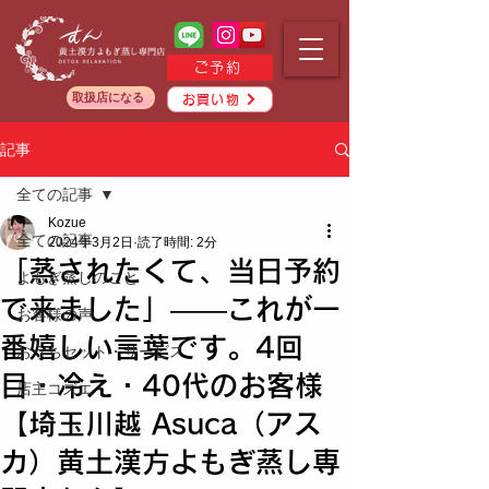
ご予約
取扱店になる
お買い物
記事
全ての記事
Kozue
全ての記事
2024年3月2日
読了時間: 2分
「蒸されたくて、当日予約
よもぎ蒸しのこと
で来ました」——これが一
お客様の声
番嬉しい言葉です。4回
おうちセット・サービス
目・冷え・40代のお客様
店主コズエ
【埼玉川越 Asuca（アス
カ）黄土漢方よもぎ蒸し専