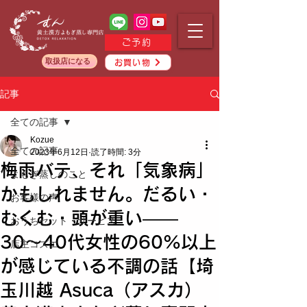
ご予約
取扱店になる
お買い物
記事
全ての記事
Kozue
全ての記事
2023年6月12日
読了時間: 3分
梅雨バテ、それ「気象病」
よもぎ蒸しのこと
かもしれません。だるい・
お客様の声
むくむ・頭が重い——
おうちセット・サービス
30〜40代女性の60%以上
店主コズエ
が感じている不調の話【埼
玉川越 Asuca（アスカ）