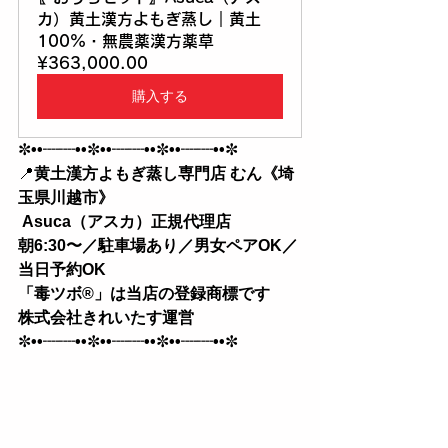
カ）黄土漢方よもぎ蒸し｜黄土
100%・無農薬漢方薬草
¥363,000.00
購入する
✼
••┈┈••
✼
••┈┈••
✼
••┈┈••
✼
📍
黄土漢方よもぎ蒸し専門店 むん《埼
玉県川越市》
 Asuca（アスカ）正規代理店
朝6:30〜／駐車場あり／男女ペアOK／
当日予約OK 
「毒ツボ®︎」は当店の登録商標です
株式会社きれいたす運営
✼
••┈┈••
✼
••┈┈••
✼
••┈┈••
✼