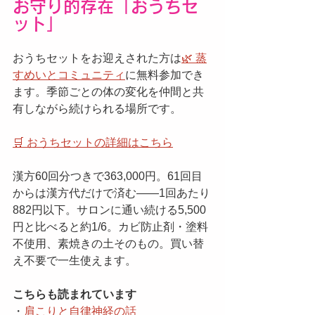
お守り的存在「おうちセ
ット」
おうちセットをお迎えされた方は
🌿 蒸
すめいとコミュニティ
に無料参加でき
ます。季節ごとの体の変化を仲間と共
有しながら続けられる場所です。
🛒 おうちセットの詳細はこちら
漢方60回分つきで363,000円。61回目
からは漢方代だけで済む——1回あたり
882円以下。サロンに通い続ける5,500
円と比べると約1/6。カビ防止剤・塗料
不使用、素焼きの土そのもの。買い替
え不要で一生使えます。
こちらも読まれています
・
肩こりと自律神経の話