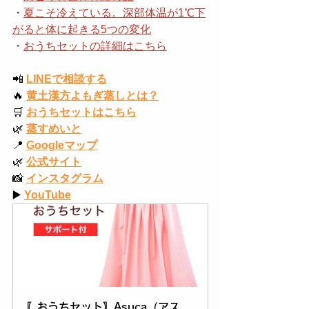
・
夏こそ冷えている。深部体温が1℃下
がると体に起きる5つの変化
・
おうちセットの詳細はこちら
📲
LINEで相談する
🔥
黄土漢方よもぎ蒸しとは？
🛒
おうちセットはこちら
🌿
蒸すめいと
📍
Googleマップ
🌿
公式サイト
📸
インスタグラム
▶️
YouTube
〖おうちセット〗Asuca（アス