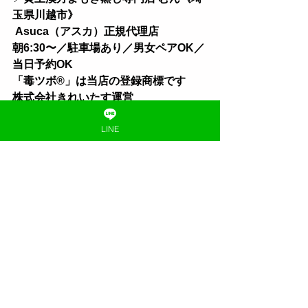
玉県川越市》
 Asuca（アスカ）正規代理店
朝6:30〜／駐車場あり／男女ペアOK／
当日予約OK 
「毒ツボ®︎」は当店の登録商標です
株式会社きれいたす運営
✼
••┈┈••
✼
••┈┈••
✼
••┈┈••
✼
LINE
よもぎ蒸しのこと
お客様の声