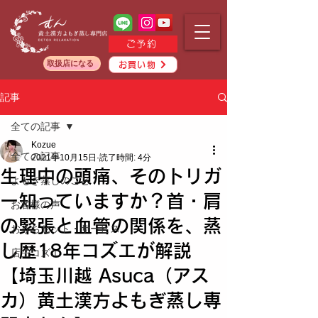
ご予約
取扱店になる
お買い物
記事
全ての記事
Kozue
全ての記事
2021年10月15日
読了時間: 4分
生理中の頭痛、そのトリガ
よもぎ蒸しのこと
ー知っていますか？首・肩
お客様の声
の緊張と血管の関係を、蒸
おうちセット・サービス
し歴18年コズエが解説
店主コズエ
【埼玉川越 Asuca（アス
カ）黄土漢方よもぎ蒸し専