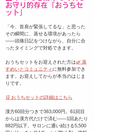
お守り的存在「おうちセ
ット」
「今、首肩が緊張してるな」と思った
その瞬間に、蒸せる環境があったら
——頭痛日記をつけながら、自分に合
ったタイミングで対処できます。
おうちセットをお迎えされた方は
🌿 蒸
すめいとコミュニティ
に無料参加でき
ます。お迎えしてからが本当のはじま
りです。
🛒 おうちセットの詳細はこちら
漢方60回分つきで363,000円。61回目
からは漢方代だけで済む——1回あたり
882円以下。サロンに通い続ける5,500