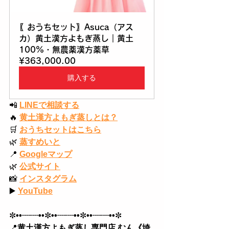
〖おうちセット〗Asuca（アス
カ）黄土漢方よもぎ蒸し｜黄土
100%・無農薬漢方薬草
¥363,000.00
購入する
📲
LINEで相談する
🔥
黄土漢方よもぎ蒸しとは？
🛒
おうちセットはこちら
🌿
蒸すめいと
📍
Googleマップ
🌿
公式サイト
📸
インスタグラム
▶️
YouTube
✼
••┈┈••
✼
••┈┈••
✼
••┈┈••
✼
📍
黄土漢方よもぎ蒸し専門店 むん《埼