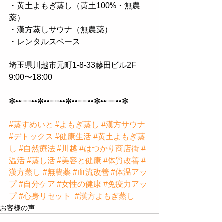
・黄土よもぎ蒸し（黄土100%・無農
薬）
・漢方蒸しサウナ（無農薬）
・レンタルスペース
埼玉県川越市元町1-8-33藤田ビル2F 
9:00〜18:00
✼••┈┈••✼••┈┈••✼••┈┈••✼••┈┈••✼
#蒸すめいと
#よもぎ蒸し
#漢方サウナ
#デトックス
#健康生活
#黄土よもぎ蒸
し
#自然療法
#川越
#はつかり商店街
#
温活
#蒸し活
#美容と健康
#体質改善
#
漢方蒸し
#無農薬
#血流改善
#体温アッ
プ
#自分ケア
#女性の健康
#免疫力アッ
プ
#心身リセット
#漢方よもぎ蒸し
お客様の声