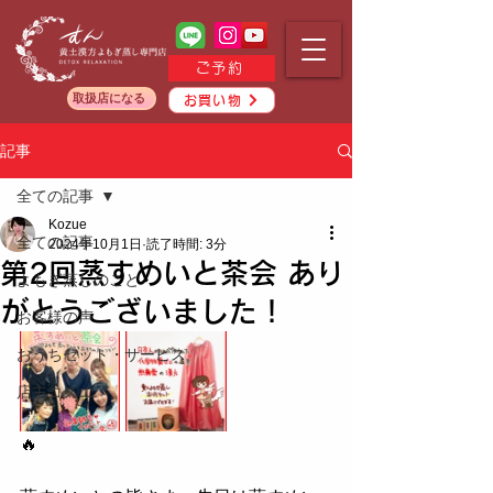
ご予約
取扱店になる
お買い物
記事
全ての記事
Kozue
全ての記事
2024年10月1日
読了時間: 3分
第2回蒸すめいと茶会 あり
よもぎ蒸しのこと
がとうございました！
お客様の声
おうちセット・サービス
店主コズエ
🔥