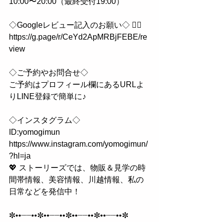
10:00〜20:00（最終受付19:00）
◇Googleレビュー記入のお願い◇ 🙇‍♀️
https://g.page/r/CeYd2ApMRBjFEBE/re
view
◇ご予約やお問合せ◇
ご予約はプロフィール欄にあるURLよ
りLINE登録で簡単に♪
◇インスタグラム◇
ID:yomogimun
https://www.instagram.com/yomogimun/
?hl=ja
💖 ストーリーズでは、物販＆見学の時
間帯情報、美容情報、川越情報、私の
日常などを発信中！
✼••┈┈••✼••┈┈••✼••┈┈••✼••┈┈••✼