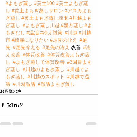
#よもぎ蒸し
#黄土100
#黄土よもぎ蒸
し
#黄土よもぎ蒸しサロン
#アスカよも
ぎ蒸し
#黄土よもぎ蒸し埼玉
#川越よも
ぎ蒸し
#よもぎ蒸し川越
#漢方蒸し
#よ
もぎむし
#温活
#冷え対策
#川越
#川越
市
#綺麗になりたい
#足先のひえ
#足
先
#足先冷える
#足先の冷え
 改善  
#冷
え改善
#体質改善
#体質改善よもぎ蒸
し
#よもぎ蒸しで体質改善
#3回目よも
ぎ蒸し
#川越のよもぎ蒸し
#川越でよ
もぎ蒸し
#川越のスポット
#川越で温
活
#川越温活
#温活よもぎ蒸し
お客様の声