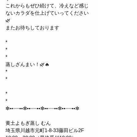
これからもぜひ続けて、冷えなど感じ
ないカラダを仕上げていってください
🌿
またお待ちしております
*
*
*
蒸しざんまい！🌿🔥
*
*
*
*
✼••┈┈••✼••┈┈••✼••┈┈••✼••┈┈••✼
黄土よもぎ蒸し むん
埼玉県川越市元町1-8-33藤田ビル2F