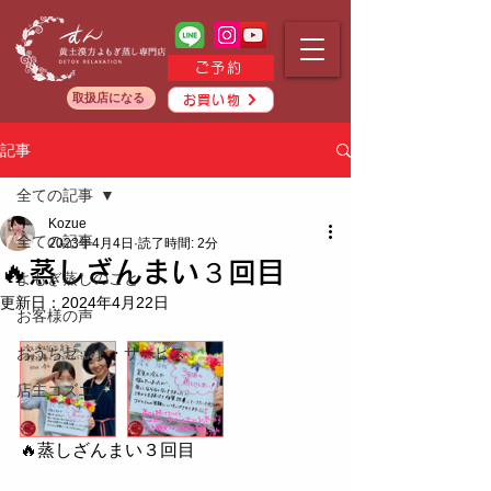
ご予約
取扱店になる
お買い物
記事
全ての記事
Kozue
全ての記事
2023年4月4日
読了時間: 2分
🔥蒸しざんまい３回目
よもぎ蒸しのこと
更新日：
2024年4月22日
お客様の声
おうちセット・サービス
店主コズエ
🔥蒸しざんまい３回目