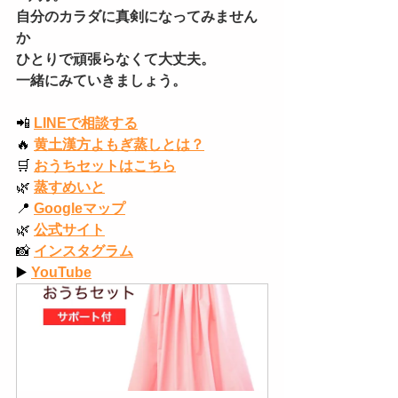
自分のカラダに真剣になってみません
か
ひとりで頑張らなくて大丈夫。
一緒にみていきましょう。
📲
LINEで相談する
🔥
黄土漢方よもぎ蒸しとは？
🛒
おうちセットはこちら
🌿
蒸すめいと
📍
Googleマップ
🌿
公式サイト
📸
インスタグラム
▶️
YouTube