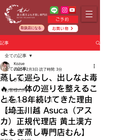
ご予約
取扱店になる
お買い物
記事
全ての記事
Kozue
全ての記事
2025年2月3日
読了時間: 3分
蒸して巡らし、出しなよ毒
よもぎ蒸しのこと
🔥——体の巡りを整えるこ
お客様の声
とを18年続けてきた理由
おうちセット・サービス
【埼玉川越 Asuca（アス
店主コズエ
カ）正規代理店 黄土漢方
よもぎ蒸し専門店むん】