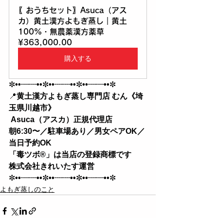
〖おうちセット〗Asuca（アス
カ）黄土漢方よもぎ蒸し｜黄土
100%・無農薬漢方薬草
¥363,000.00
購入する
✼
••┈┈••
✼
••┈┈••
✼
••┈┈••
✼
📍
黄土漢方よもぎ蒸し専門店 むん《埼
玉県川越市》
 Asuca（アスカ）正規代理店
朝6:30〜／駐車場あり／男女ペアOK／
当日予約OK 
「毒ツボ®︎」は当店の登録商標です
株式会社きれいたす運営
✼
••┈┈••
✼
••┈┈••
✼
••┈┈••
✼
よもぎ蒸しのこと