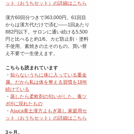
ット（おうちセット）の詳細はこちら
漢方60回分つきで363,000円。61回目
からは漢方代だけで済む——1回あたり
882円以下。サロンに通い続ける5,500
円と比べると約1/6。カビ防止剤・塗料
不使用、素焼きの土そのもの。買い替
え不要で一生使えます。
こちらも読まれています
・
知らないうちに体に入っている重金
属。だから私は体を整える習慣を18年
続けている
・
蒸したら柔軟剤の匂いがした。毒ツ
ボ®️に現れたもの
・
Asuca黄土漢方よもぎ蒸し 家庭用セ
ット（おうちセット）の詳細はこちら
3ヶ月。