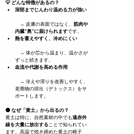
💡 どんな特徴があるの？
深部までじんわり温める力が強い
　→ 皮膚の表面ではなく、
筋肉や
内臓“奥”に届けられます
です。
熱を蓄えやすく、冷めにくい
　→ 体が芯から温まり、温かさが
ずっと続きます。
血流や代謝を高める作用
　→ 冷えや滞りを改善しやすく、
老廃物の排出（デトックス）をサ
ポートします。
🟤 なぜ「黄土」から出るの？
黄土は特に、自然素材の中でも
遠赤外
線を大量に放出する
ことで知られてい
ます。高温で焼き締めた黄土の椅子