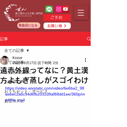
ご予約
取扱店になる
お買い物
記事
全ての記事
Kozue
全ての記事
2025年6月17日
読了時間: 2分
遠赤外線ってなに？黄土漢
よもぎ蒸しのこと
方よもぎ蒸しがスゴイわけ
お客様の声
https://video.wixstatic.com/video/6e6ba2_98
おうちセット・サービス
aebec2a6c94d6fb2032d9af68dd1ee/360p/m
p4/file.mp4
店主コズエ