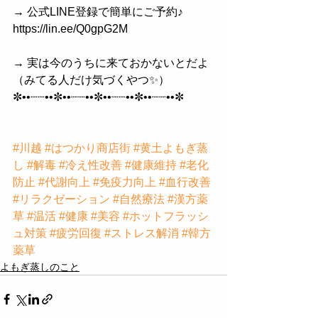
→ 公式LINE登録で簡単にご予約♪  
https://lin.ee/Q0gpG2M
→ 実は今のうちに来ておかないとだよ
（みてる人だけ気づくやつ✨）
✼••┈┈••✼••┈┈••✼••┈┈••✼••┈┈••✼
#川越
#はつかり商店街
#黄土よもぎ蒸
し
#解毒
#冷え性改善
#健康維持
#老化
防止
#代謝向上
#免疫力向上
#血行改善
#リラクゼーション
#自然療法
#漢方薬
草
#温活
#健康
#美容
#ホットフラッシ
ュ対策
#疲労回復
#ストレス解消
#韓方
薬草
よもぎ蒸しのこと