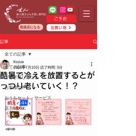
ご予約
取扱店になる
お買い物
記事
全ての記事
Kozue
全ての記事
2024年7月10日
読了時間: 3分
酷暑で冷えを放置するとが
よもぎ蒸しのこと
っつり老いていく！？
お客様の声
おうちセット・サービス
店主コズエ
📣📣