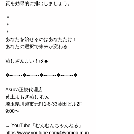
質を効果的に排出しましょう。
＊
＊
＊
あなたを治せるのはあなただけ！
あなたの選択で未来が変わる！
蒸しざんまい！🌿🔥
✼••┈┈••✼••┈┈••✼••┈┈••✼••┈┈••✼
Asuca正規代理店
黄土よもぎ蒸し むん
埼玉県川越市元町1-8-33藤田ビル2F
9:00〜
→ YouTube「むんむんちゃんねる」
https://www.youtube.com/@yomogimun