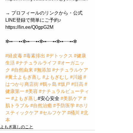
→ プロフィールのリンクから・公式
LINE登録で簡単にご予約♪
https://lin.ee/Q0gpG2M
✼••┈┈••✼••┈┈••✼••┈┈••✼••┈┈••✼
#経皮毒
#毒素排出
#デトックス
#健康
生活
#ナチュラルライフ
#オーガニッ
ク
#自然由来
#無添加
#ナチュラルケア
#黄土よもぎ蒸し
#よもぎむし
#川越
#
はつかり商店街
#鶴ヶ島
#坂戸
#日高
#
健康第一
#美容
#ナチュラルビューティ
ー
#よもぎ蒸し
#安心安全 
#美肌ケア
#
肌トラブル
#自然治癒
#予防医学
#ホリ
スティックケア
#セルフケア
#桶川
#北
本
よもぎ蒸しのこと