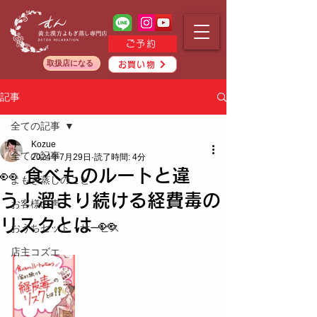
ご予約
取扱店になる
お買い物
記事
全ての記事
Kozue
全ての記事
2024年7月29日
読了時間: 4分
👀 食べものルートと違
よもぎ蒸しのこと
う！溜まり続ける経費毒の
お客様の声
リスクとは 👀
おうちセット・サービス
店主コズエ