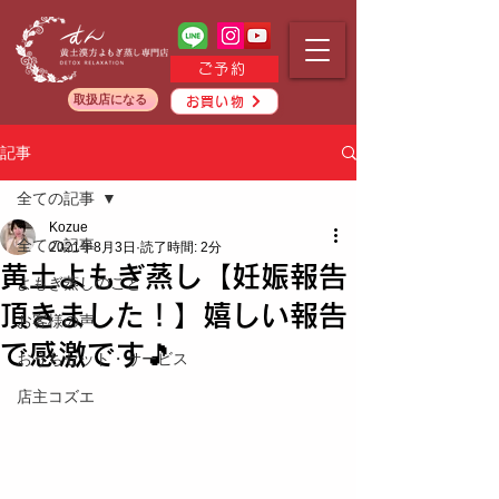
ご予約
取扱店になる
お買い物
記事
全ての記事
Kozue
全ての記事
2021年8月3日
読了時間: 2分
黄土よもぎ蒸し【妊娠報告
よもぎ蒸しのこと
頂きました！】嬉しい報告
お客様の声
で感激です🎵
おうちセット・サービス
店主コズエ