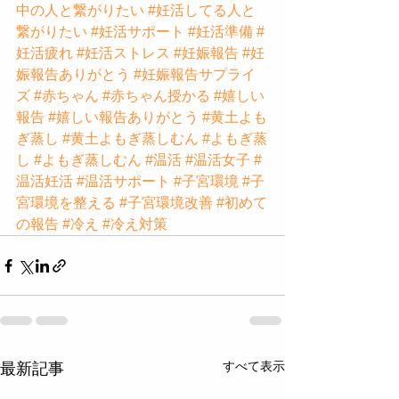
中の人と繋がりたい
#妊活してる人と
繋がりたい
#妊活サポート
#妊活準備
#
妊活疲れ
#妊活ストレス
#妊娠報告
#妊
娠報告ありがとう
#妊娠報告サプライ
ズ
#赤ちゃん
#赤ちゃん授かる
#嬉しい
報告
#嬉しい報告ありがとう
#黄土よも
ぎ蒸し
#黄土よもぎ蒸しむん
#よもぎ蒸
し
#よもぎ蒸しむん
#温活
#温活女子
#
温活妊活
#温活サポート
#子宮環境
#子
宮環境を整える
#子宮環境改善
#初めて
の報告
#冷え
#冷え対策
すべて表示
最新記事