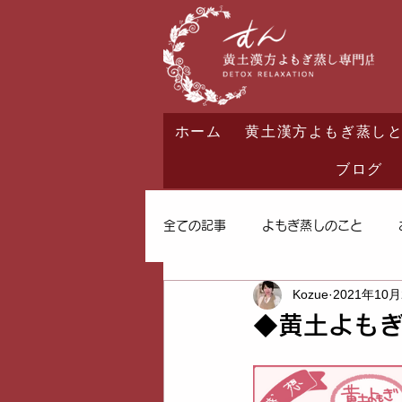
ホーム
黄土漢方よもぎ蒸し
ブログ
全ての記事
よもぎ蒸しのこと
Kozue
2021年10
◆黄土よも