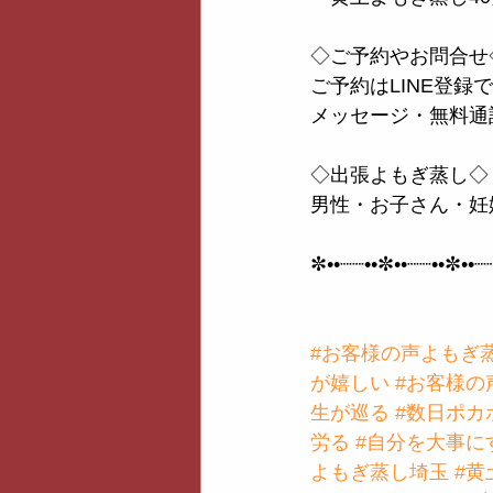
◇ご予約やお問合せ
ご予約はLINE登録で
メッセージ・無料通
◇出張よもぎ蒸し◇
男性・お子さん・妊
✼••┈┈••✼••┈┈••✼••┈
#お客様の声よもぎ
が嬉しい
#お客様の
生が巡る
#数日ポカ
労る
#自分を大事に
よもぎ蒸し埼玉
#黄