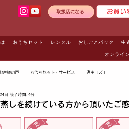
お買い
取扱店になる
とは
おうちセット
レンタル
おしごとパック
中
オンライ
お客様の声
おうちセット・サービス
店主コズエ
月24日
読了時間: 4分
ぎ蒸しを続けている方から頂いたご