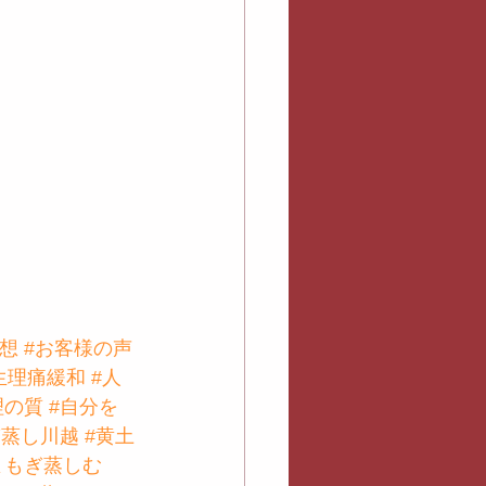
想
#お客様の声
生理痛緩和
#人
理の質
#自分を
ぎ蒸し川越
#黄土
よもぎ蒸しむ