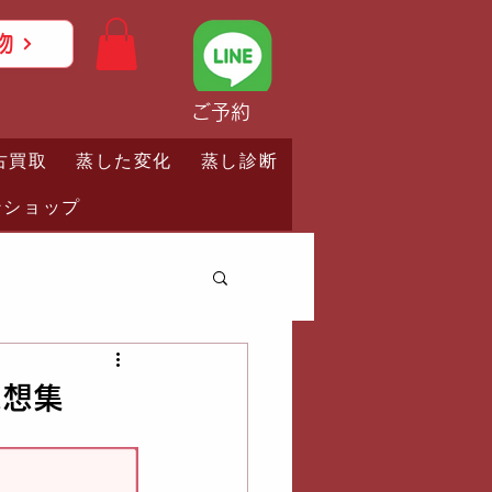
物
ご予約
古買取
蒸した変化
蒸し診断
ンショップ
感想集