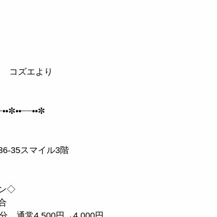
ん　コズエより
┈••✼••┈┈••✼
ん
6-35スマイル3階
ン◇
合
　通常4,500円→4,000円