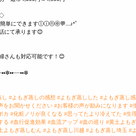
◇
簡単にできますⓛⓘⓝⓔ💬...♪*ﾟ
話にて承ります😊
婦さんも対応可能です！😊
┈••✼••┈┈••✼
蒸し
#よもぎ蒸しの感想
#よもぎ蒸しした
#よもぎ蒸し感
声をお聞かせください
#お客様の声が励みになります
#
ポカ
#化粧ノリが良くなる
#思ってたより冷えてた
#生
する
#血行促進効果
#血流アップ
#血の巡り
#黄土よも
土よもぎ蒸しむん
#よもぎ蒸し川越
#よもぎ蒸し埼玉
#