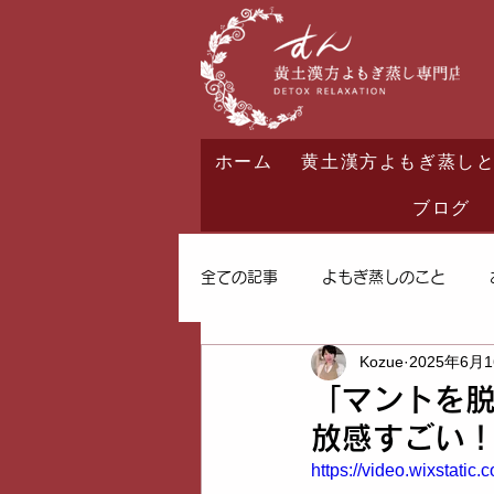
ホーム
黄土漢方よもぎ蒸し
ブログ
全ての記事
よもぎ蒸しのこと
Kozue
2025年6月
「マントを脱
放感すごい！
https://video.wixstat