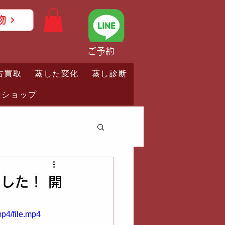
物
ご予約
古買取
蒸した変化
蒸し診断
ンショップ
した！ 開
p4/file.mp4