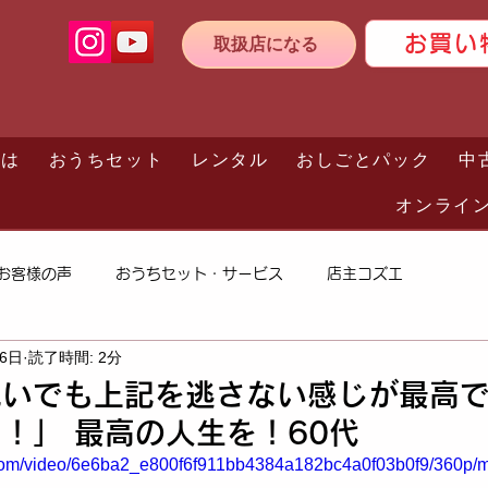
お買い
取扱店になる
とは
おうちセット
レンタル
おしごとパック
中
オンライ
お客様の声
おうちセット・サービス
店主コズエ
16日
読了時間: 2分
いでも上記を逃さない感じが最高で
！」 最高の人生を！60代
ic.com/video/6e6ba2_e800f6f911bb4384a182bc4a0f03b0f9/360p/m