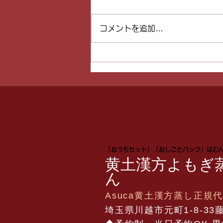
コメントを追加…
黄土漢方よもぎ蒸しベイビ
ー！2人目をご報告いただき
ました【川越・埼玉】
​「おうちセット」「おしごとパック」はむ
黄土漢方よもぎ
ん
Asuca黄土漢方蒸し正規
​​埼玉県川越市元町1-8-33