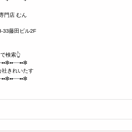
専門店 むん
-33藤田ビル2F
で検索👆
┈••✼••┈┈••✼
会社きれいたす
┈••✼••┈┈••✼