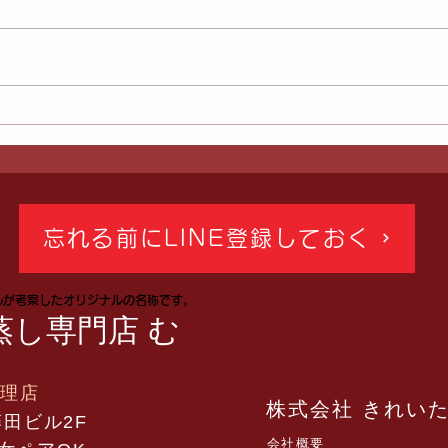
「へバーデンの痛み、気にな
「や
らなくなりました」60代のお
す！
客様の声｜Asuca（アスカ）
るの
黄土漢方よもぎ蒸し専門店む
す」
忘れる前にLINE登録しておく
ん《埼玉川越》
えし
んが考案したオリジナルの名称です。
越 
蒸し専門店 む
方よ
代理店
株式会社 きれい
藤田ビル2F
会社概要