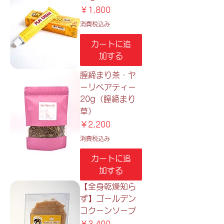
価格
￥1,800
消費税込み
カートに追
加する
膣締まり茶・ヤ
ーリペアティー
20g（膣締まり
草）
価格
￥2,200
消費税込み
カートに追
加する
【全身乾燥知ら
ず】ゴールデン
コクーンソープ
価格
￥3,400