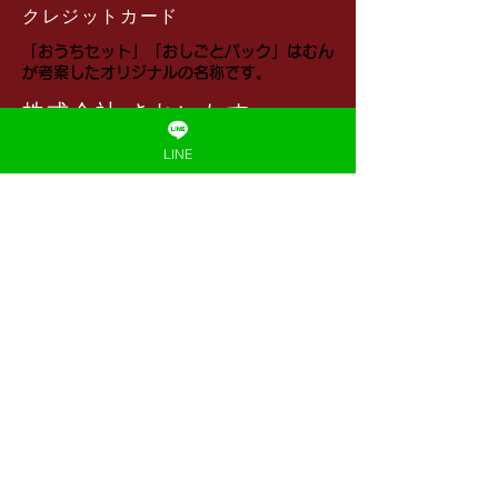
クレジットカード
​「おうちセット」「おしごとパック」はむん
が考案したオリジナルの名称です。
株式会社 きれいたす
会社概要
LINE
特定商取引法に基づく表記
​プライバシーポリシー
利用規約
​返品ポリシー
キャンセルポリシー
​◆LINEで話しかけてください
お問い合わせ