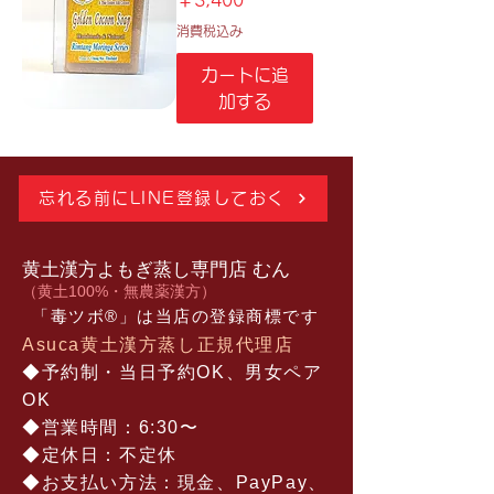
消費税込み
カートに追
加する
忘れる前にLINE登録しておく
黄土漢方よもぎ蒸し専門店 むん
​（黄土100%・無農薬漢方）
「毒ツボ®︎」は当店の登録商標です
Asuca黄土漢方蒸し正規代理店
◆予約制・当日予約OK、男女ペア
OK​
◆営業時間：6:30〜
◆定休日：不定休
​◆お支払い方法：現金、PayPay、