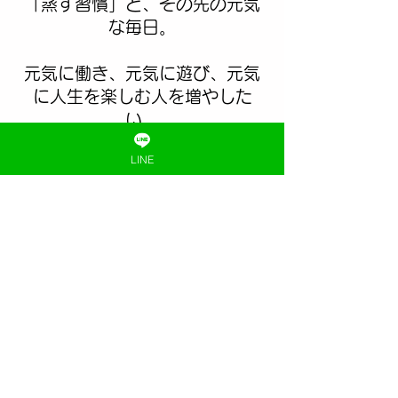
「蒸す習慣」と、その先の元気
な毎日。
元気に働き、元気に遊び、元気
に人生を楽しむ人を増やした
い。
そんな想いで、蒸すめいとを作
LINE
りました。