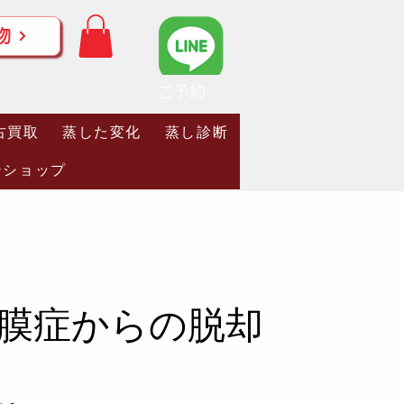
物
ご予約
古買取
蒸した変化
蒸し診断
ンショップ
膜症からの脱却