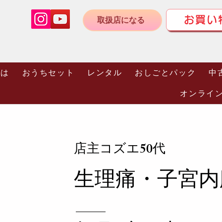
お買い
取扱店になる
とは
おうちセット
レンタル
おしごとパック
中
オンライ
店主コズエ50代
生理痛・子宮内