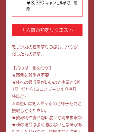
￥3,330
キャンセルまで、毎
月
再入荷通知をリクエスト
モリンガの種をすりつぶし、パウダー
化したものです。
【パウダー化のワケ】
★面倒な殻剥き不要！！⁣
★体への吸収率がいいので少量でOK⁣
1回1㌘から⁣(ミニスプーンすりきり一
杯ほど）
⚠適量には個人差あるので様子を見て
摂取してください。
★飲み物や食べ物に混ぜて簡単摂取◎⁣
★種の場合はよく噛まないと意味があ
りませんがパウダーは噛まなくても大