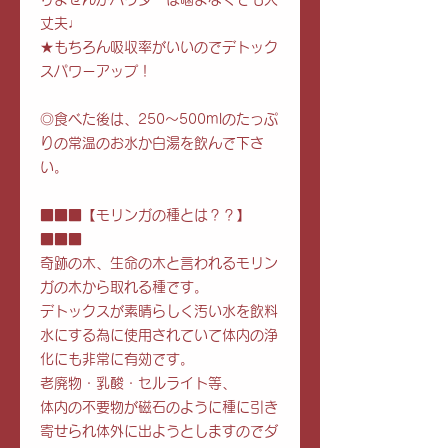
丈夫♩⁣
★もちろん吸収率がいいのでデトック
スパワーアップ！⁣
◎食べた後は、250〜500mlのたっぷ
りの常温のお水か白湯を飲んで下さ
い。
■■■【モリンガの種とは？？】
■■■
奇跡の木、生命の木と言われるモリン
ガの木から取れる種です。
デトックスが素晴らしく汚い水を飲料
水にする為に使用されていて体内の浄
化にも非常に有効です。
老廃物・乳酸・セルライト等、
体内の不要物が磁石のように種に引き
寄せられ体外に出ようとしますのでダ