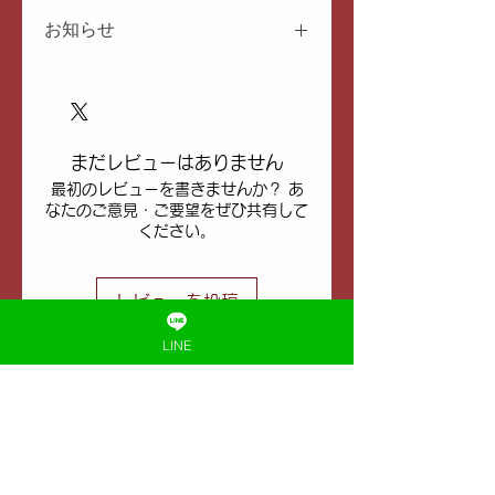
お知らせ
ゆうパック・レターパック
にて発
送いたします。エコ対策にて再利
用梱包材・簡易包装での発送にな
ります、ご了承ください。
まだレビューはありません
沖縄および離島エリアへの発送
最初のレビューを書きませんか？ あ
は、配送手数料の追加をさせてい
なたのご意見・ご要望をぜひ共有して
ただきます。全国一律配送料＋配
ください。
送手数料：1梱包あたり1,000円
(税込)
デザイン変更がよくあります。掲
レビューを投稿
載されているパッケージと届く商
品の
パッケージが異なる
場合があ
LINE
ります。ご了承ください。
忘れる前にLINE登録しておく
ハーブ・オイル・タイパンツなど
のタイ製品は
卸販売
もしておりま
す。個人事業主さまもOKです。お
黄土漢方よもぎ蒸し専門店 むん
気軽にお問い合わせください。
​（黄土100%・無農薬漢方）
「毒ツボ®︎」は当店の登録商標です