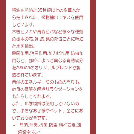
精油を含めた35種類以上の樹草木か
ら抽出された、植物抽出エキスを使用
しています。
木曽ヒノキや青森ヒバなど様々な種類
の樹木の芯,幹,皮,葉の部位ごとに精油
と水を抽出。
殺菌作用,消臭作用,防カビ作用,防虫作
用など、部位によって異なる有効成分
をAsucaのオリジナルブレンドで製
造されています。
自然のエネルギーそのものの香りも、
心身の緊張を解きリラクゼーションを
もたらしてくれます。
また、化学物質は使用していないの
で、小さなお子様やペット、全てにお
いて安心安全です。
除菌,消臭,抗菌,防虫,精神安定,環
境保全 など