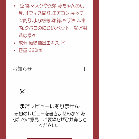
空間,マスクや衣類,赤ちゃんの玩
具,オフィス周り,エアコン,キッチ
ン周り,まな板等,靴箱,お手洗い,車
内,タバコのにおい,ペット など用
途は様々
成分 植物抽出エキス,水
容量 320ml
お知らせ
ゆうパック・レターパック
にて発
送いたします。エコ対策にて再利
用梱包材・簡易包装での発送にな
ります、ご了承ください。
まだレビューはありません
沖縄および離島エリアへの発送
最初のレビューを書きませんか？ あ
は、配送手数料の追加をさせてい
なたのご意見・ご要望をぜひ共有して
ただきます。全国一律配送料＋配
ください。
送手数料：1梱包あたり1,000円
(税込)