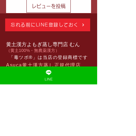
デザイン変更がよくあります。掲
レビューを投稿
載されているパッケージと届く商
品の
パッケージが異なる
場合があ
ります。ご了承ください。
忘れる前にLINE登録しておく
ハーブ・オイル・タイパンツなど
のタイ製品は
卸販売
もしておりま
す。個人事業主さまもOKです。お
黄土漢方よもぎ蒸し専門店 むん
気軽にお問い合わせください。
​（黄土100%・無農薬漢方）
「毒ツボ®︎」は当店の登録商標です
Asuca黄土漢方蒸し正規代理店
◆予約制・当日予約OK、男女ペア
LINE
OK​
◆営業時間：6:30〜
◆定休日：不定休
​◆お支払い方法：現金、PayPay、
クレジットカード
​「おうちセット」「おしごとパック」はむん
が考案したオリジナルの名称です。