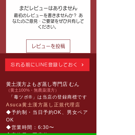
ります、ご了承ください。
まだレビューはありません
沖縄および離島エリアへの発送
最初のレビューを書きませんか？ あ
は、配送手数料の追加をさせてい
なたのご意見・ご要望をぜひ共有して
ただきます。全国一律配送料＋配
ください。
送手数料：1梱包あたり1,000円
(税込)
デザイン変更がよくあります。掲
レビューを投稿
載されているパッケージと届く商
品の
パッケージが異なる
場合があ
ります。ご了承ください。
忘れる前にLINE登録しておく
ハーブ・オイル・タイパンツなど
のタイ製品は
卸販売
もしておりま
す。個人事業主さまもOKです。お
黄土漢方よもぎ蒸し専門店 むん
気軽にお問い合わせください。
​（黄土100%・無農薬漢方）
「毒ツボ®︎」は当店の登録商標です
Asuca黄土漢方蒸し正規代理店
◆予約制・当日予約OK、男女ペア
OK​
◆営業時間：6:30〜
◆定休日：不定休