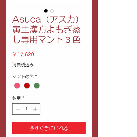
Asuca（アスカ）
黄土漢方よもぎ蒸
し専用マント３色
価
￥17,620
格
消費税込み
マントの色
*
数量
*
今すぐ手にいれる