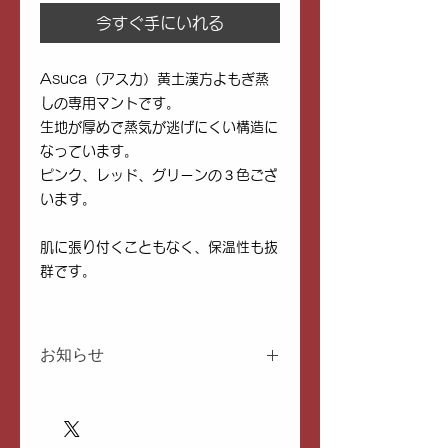
今すぐ手にいれる
Asuca（アスカ）黄土漢方よもぎ蒸
しの専用マントです。
生地が厚めで蒸気が逃げにくい構造に
なっています。
ピンク、レッド、グリーンの３色ござ
います。
肌に張り付くこともなく、保温性も抜
群です。
お知らせ
ゆうパック・レターパック
にて発
送いたします。エコ対策にて再利
用梱包材・簡易包装での発送にな