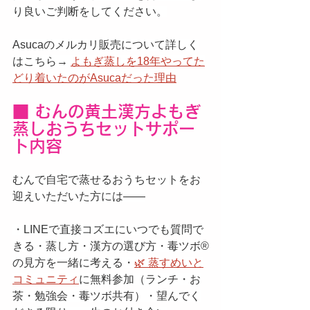
り良いご判断をしてください。
Asucaのメルカリ販売について詳しく
はこちら→ 
よもぎ蒸しを18年やってた
どり着いたのがAsucaだった理由
■ むんの黄土漢方よもぎ
蒸しおうちセットサポー
ト内容
むんで自宅で蒸せるおうちセットをお
迎えいただいた方には——
・LINEで直接コズエにいつでも質問で
きる・蒸し方・漢方の選び方・毒ツボ®️
の見方を一緒に考える・
🌿 蒸すめいと
コミュニティ
に無料参加（ランチ・お
茶・勉強会・毒ツボ共有）・望んでく