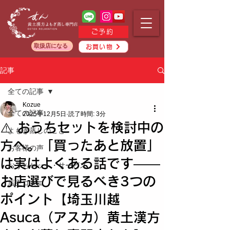
ご予約
取扱店になる
お買い物
記事
全ての記事
Kozue
全ての記事
2025年12月5日
読了時間: 3分
⚠️ おうちセットを検討中の
よもぎ蒸しのこと
方へ。「買ったあと放置」
お客様の声
は実はよくある話です——
おうちセット・サービス
お店選びで見るべき3つの
店主コズエ
ポイント【埼玉川越
Asuca（アスカ）黄土漢方