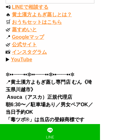
📲
LINEで相談する
🔥
黄土漢方よもぎ蒸しとは？
🛒
おうちセットはこちら
🌿
蒸すめいと
📍
Googleマップ
🌿
公式サイト
📸
インスタグラム
▶️
YouTube
✼
••┈┈••
✼
••┈┈••
✼
••┈┈••
✼
📍
黄土漢方よもぎ蒸し専門店 むん《埼
玉県川越市》
 Asuca（アスカ）正規代理店
朝6:30〜／駐車場あり／男女ペアOK／
当日予約OK 
「毒ツボ®︎」は当店の登録商標です
株式会社きれいたす運営
✼
••┈┈••
✼
••┈┈••
✼
••┈┈••
✼
LINE