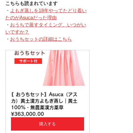
こちらも読まれています
・
よもぎ蒸しを18年やってたどり着い
たのがAsucaだった理由
・
おうちで蒸すタイミング、いつがい
いですか？
・
おうちセットの詳細はこちら
〖おうちセット〗Asuca（アス
カ）黄土漢方よもぎ蒸し｜黄土
100%・無農薬漢方薬草
¥363,000.00
購入する