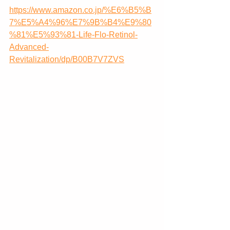
https://www.amazon.co.jp/%E6%B5%B
7%E5%A4%96%E7%9B%B4%E9%80
%81%E5%93%81-Life-Flo-Retinol-
Advanced-
Revitalization/dp/B00B7V7ZVS