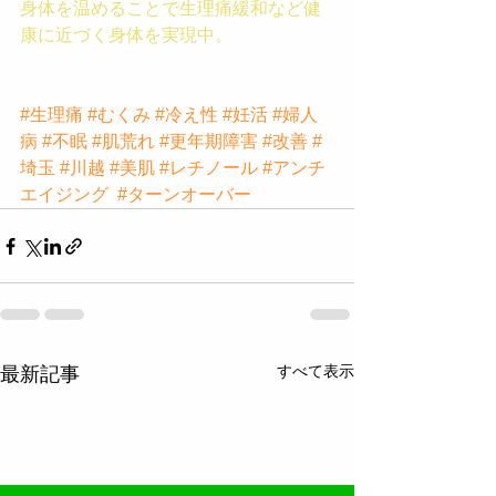
身体を温めることで生理痛緩和など健
康に近づく身体を実現中。
#生理痛
#むくみ
#冷え性
#妊活
#婦人
病
#不眠
#肌荒れ
#更年期障害
#改善
#
埼玉
#川越
#美肌
#レチノール
#アンチ
エイジング
#ターンオーバー
すべて表示
最新記事