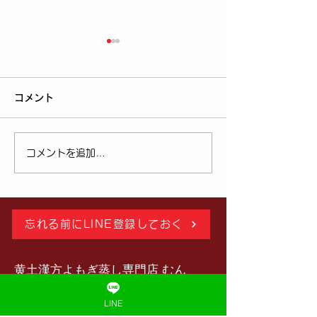
コメント
コメントを追加…
それ、本当に好転反応？
【閲覧注意】蒸
｜よもぎ蒸し後の「だる
たあとのツボの
い・眠い」の正体と対処
なたの体の今が
忘れる前にLINE登録しておく
法【黄土漢方よもぎ蒸し
る。これが毒ツボ
むん《埼玉県川越市》】
玉川越 Asuca
黄土漢方よもぎ蒸し専門店 むん
​（黄土100%・無農薬漢方）
黄土漢方よもぎ
「毒ツボ®︎」は当店の登録商標です
LINE
店むん】