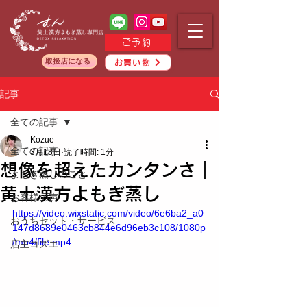
ご予約
取扱店になる
お買い物
記事
全ての記事
Kozue
全ての記事
3月18日
読了時間: 1分
想像を超えたカンタンさ｜
よもぎ蒸しのこと
黄土漢方よもぎ蒸し
お客様の声
https://video.wixstatic.com/video/6e6ba2_a0
おうちセット・サービス
147d8689e0463cb844e6d96eb3c108/1080p
/mp4/file.mp4
店主コズエ