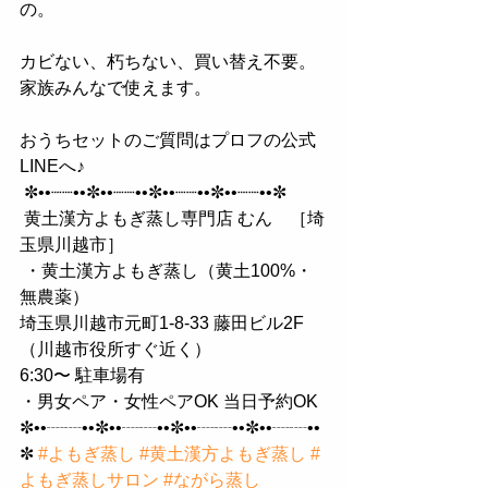
の。 
カビない、朽ちない、買い替え不要。 
家族みんなで使えます。 
おうちセットのご質問はプロフの公式
LINEへ♪
 ✼••┈┈••✼••┈┈••✼••┈┈••✼••┈┈••✼
 黄土漢方よもぎ蒸し専門店 むん　［埼
玉県川越市］
 ・黄土漢方よもぎ蒸し（黄土100%・
無農薬） 
埼玉県川越市元町1-8-33 藤田ビル2F 
（川越市役所すぐ近く） 
6:30〜 駐車場有
・男女ペア・女性ペアOK 当日予約OK 
✼••┈┈••✼••┈┈••✼••┈┈••✼••┈┈••
✼ 
#よもぎ蒸し
#黄土漢方よもぎ蒸し
#
よもぎ蒸しサロン
#ながら蒸し