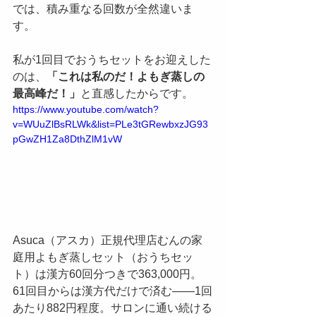
では、積み重なる回数が全然違いま
す。
私が1回目でおうちセットをお迎えした
のは、
「これは私のだ！よもぎ蒸しの
最高峰だ！」
と直感したからです。
https://www.youtube.com/watch?
v=WUuZlBsRLWk&list=PLe3tGRewbxzJG93
pGwZH1Za8DthZlM1vW
Asuca（アスカ）正規代理店むんの家
庭用よもぎ蒸しセット（おうちセッ
ト）は漢方60回分つきで363,000円。
61回目からは漢方代だけで済む——1回
あたり882円程度。サロンに通い続ける