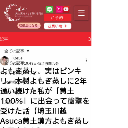
ご予約
取扱店になる
お買い物
記事
全ての記事
Kozue
全ての記事
2025年10月9日
読了時間: 5分
よもぎ蒸し、実はピンキ
よもぎ蒸しのこと
リ。木製よもぎ蒸しに2年
お客様の声
通い続けた私が「黄土
おうちセット・サービス
100%」に出会って衝撃を
店主コズエ
受けた話【埼玉川越
Asuca黄土漢方よもぎ蒸し