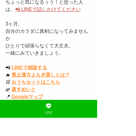
ちょっと気になるぅう！と思った人
は、
📲 LINEで話しかけてください
3ヶ月。
自分のカラダに真剣になってみません
か
ひとりで頑張らなくて大丈夫。
一緒にみていきましょう。
📲
LINEで相談する
🔥
黄土漢方よもぎ蒸しとは？
🛒
おうちセットはこちら
🌿
蒸すめいと
📍
Googleマップ
🌿
公式サイト
📸
インスタグラム
LINE
▶️
YouTube