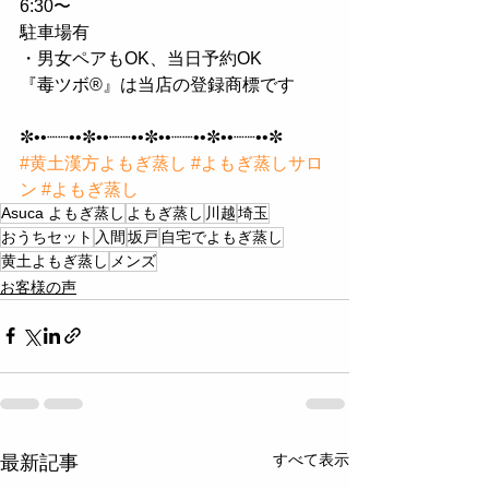
6:30〜
駐車場有
・男女ペアもOK、当日予約OK
『毒ツボ®️』は当店の登録商標です
✼••┈┈••✼••┈┈••✼••┈┈••✼••┈┈••✼
#黄土漢方よもぎ蒸し
#よもぎ蒸しサロ
ン
#よもぎ蒸し
Asuca よもぎ蒸し
よもぎ蒸し
川越
埼玉
おうちセット
入間
坂戸
自宅でよもぎ蒸し
黄土よもぎ蒸し
メンズ
お客様の声
すべて表示
最新記事