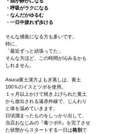
・頭が静かになる
・呼吸がラクになる
・なんだかゆるむ
・一日中疲れず歩ける
そんな感覚になる方も多いです。
特に、
「最近ずっと頑張ってた」
そんな方ほど、この時間が沁みるかも
しれません。
Asuca黄土漢方よもぎ蒸しは、黄土
100％のイスとツボを使用。
１ヶ月以上かけて焼き上げられた黄土
から放出される遠赤外線で、じんわり
と体を温めていきます。
日頃溜まったものをしっかり出して、
当店おなじみの『毒ツボ®︎』を完了させ
た状態からスタートする一日は
格別
で