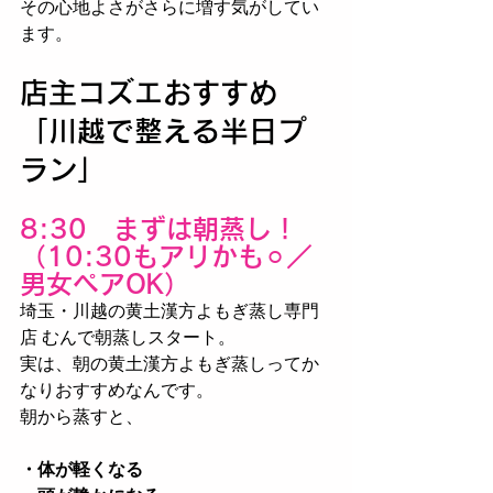
その心地よさがさらに増す気がしてい
ます。
店主コズエおすすめ
「川越で整える半日プ
ラン」
8:30　まずは朝蒸し！
（10:30もアリかも⚪︎／
男女ペアOK）
埼玉・川越の黄土漢方よもぎ蒸し専門
店 むんで朝蒸しスタート。
実は、朝の黄土漢方よもぎ蒸しってか
なりおすすめなんです。
朝から蒸すと、
・体が軽くなる