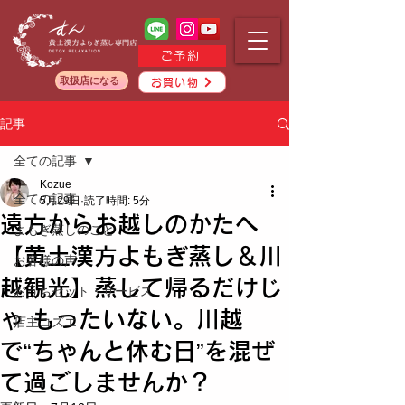
ご予約
取扱店になる
お買い物
記事
全ての記事
Kozue
全ての記事
5月29日
読了時間: 5分
遠方からお越しのかたへ
よもぎ蒸しのこと
【黄土漢方よもぎ蒸し＆川
お客様の声
越観光】蒸して帰るだけじ
おうちセット・サービス
ゃ もったいない。川越
店主コズエ
で“ちゃんと休む日”を混ぜ
て過ごしませんか？