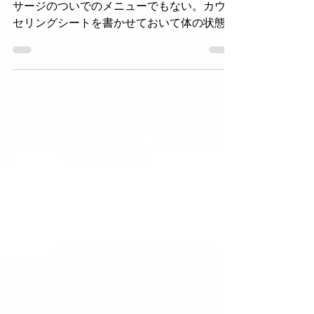
し専門店むん】
よもぎ蒸しはエステのオプションでも、マッ
サージのついでのメニューでもない。カウン
セリングシートを書かせておいて体の状態を
何も聞かない——それで本当にその人に合っ
た蒸し方ができると思いますか？むんがこだ
わり続けてきたことを話します。