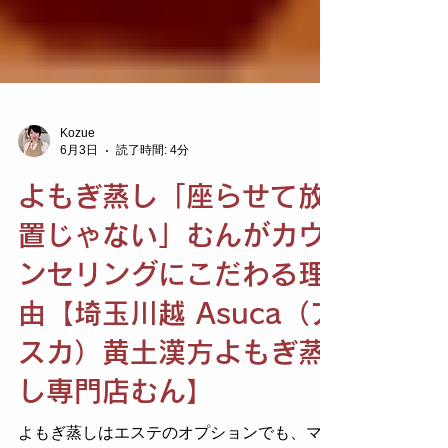
Kozue
6月3日
読了時間: 4分
よもぎ蒸し「座らせて放
置じゃない」むんがカウ
ンセリングにこだわる理
由【埼玉川越 Asuca（ア
スカ）黄土漢方よもぎ蒸