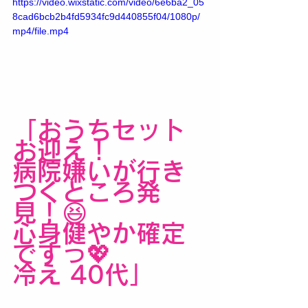
https://video.wixstatic.com/video/6e6ba2_05
8cad6bcb2b4fd5934fc9d440855f04/1080p/
mp4/file.mp4
「おうちセット
お迎え！
病院嫌いが行き
つくところ発
見！😆
心身健やか確定
ですっ💖
冷え 40代」