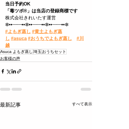
当日予約OK 
「毒ツボ®︎」は当店の登録商標です
株式会社きれいたす運営
✼
••┈┈••
✼
••┈┈••
✼
••┈┈••
✼
#よもぎ蒸し
#黄土よもぎ蒸
し
#asuca
#おうちでよもぎ蒸し
#川
越
Asuca よもぎ蒸し
埼玉
おうちセット
お客様の声
すべて表示
最新記事