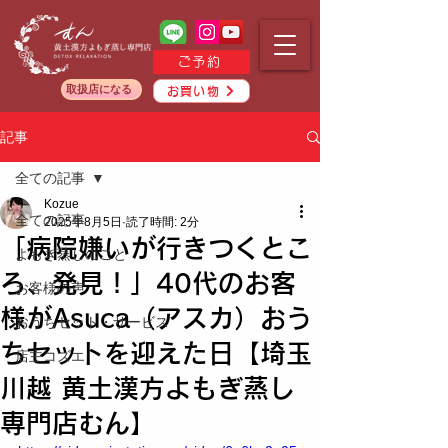
ご予約
取扱店になる
お買い物
記事
全ての記事
Kozue
全ての記事
2025年8月5日
読了時間: 2分
「病院嫌いが行きつくとこ
よもぎ蒸しのこと
ろ、発見！」40代のお客
お客様の声
様がAsuca（アスカ）おう
おうちセット・サービス
ちセットを迎えた日【埼玉
店主コズエ
川越 黄土漢方よもぎ蒸し
専門店むん】