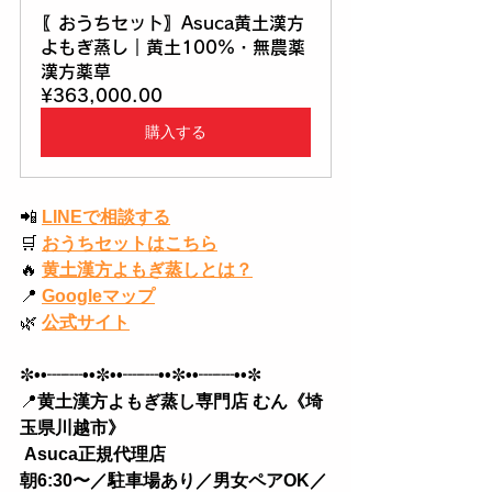
〖おうちセット〗Asuca黄土漢方
よもぎ蒸し｜黄土100%・無農薬
漢方薬草
¥363,000.00
購入する
📲
LINEで相談する
🛒
おうちセットはこちら
🔥
黄土漢方よもぎ蒸しとは？
📍
Googleマップ
🌿
公式サイト
✼
••┈┈••
✼
••┈┈••
✼
••┈┈••
✼
📍
黄土漢方よもぎ蒸し専門店 むん《埼
玉県川越市》
 Asuca正規代理店
朝6:30〜／駐車場あり／男女ペアOK／