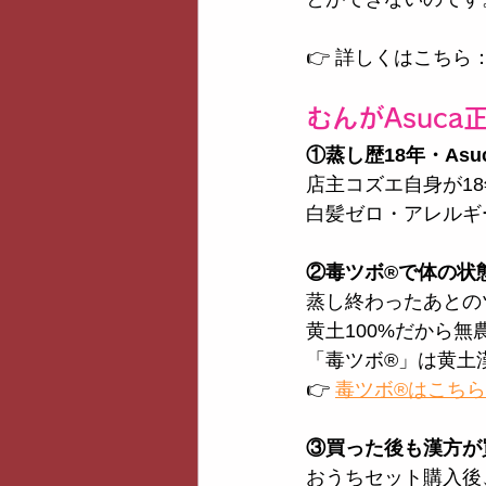
👉 詳しくはこちら
むんがAsuc
①蒸し歴18年・Asu
店主コズエ自身が1
白髪ゼロ・アレルギ
②毒ツボ®️で体の状
蒸し終わったあとのツ
黄土100%だから
「毒ツボ®️」は黄
👉 
毒ツボ®️はこちら
③買った後も漢方が
おうちセット購入後