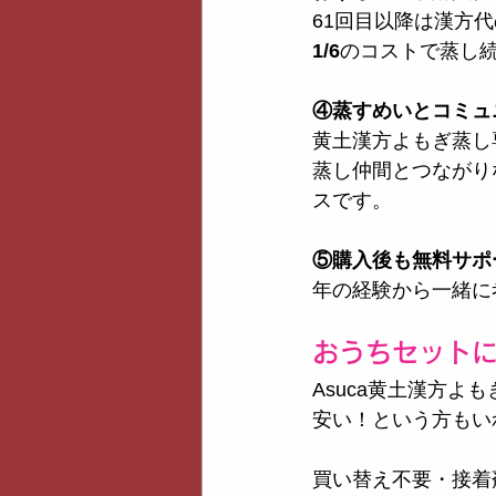
61回目以降は漢方代
1/6
のコストで蒸し
④蒸すめいとコミュ
黄土漢方よもぎ蒸し
蒸し仲間とつながり
スです。
⑤購入後も無料サポ
年の経験から一緒に
おうちセット
Asuca黄土漢方よも
安い！という方もい
買い替え不要・接着