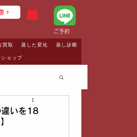
物
ご予約
古買取
蒸した変化
蒸し診断
ンショップ
違いを18
ん】