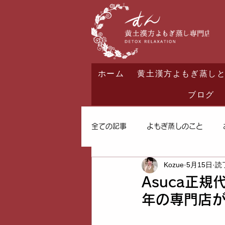
ホーム
黄土漢方よもぎ蒸し
ブログ
全ての記事
よもぎ蒸しのこと
Kozue
5月15日
読
Asuca正
年の専門店