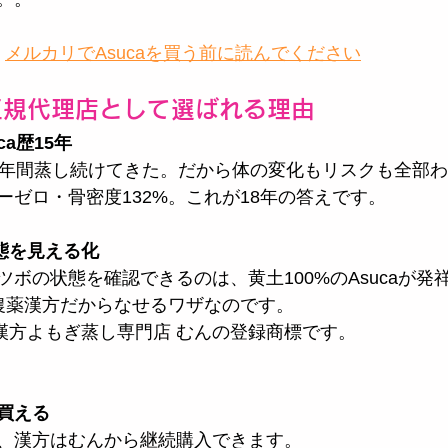
：
メルカリでAsucaを買う前に読んでください
a正規代理店として選ばれる理由
ca歴15年
8年間蒸し続けてきた。だから体の変化もリスクも全部
ーゼロ・骨密度132%。これが18年の答えです。
態を見える化
ボの状態を確認できるのは、黄土100%のAsucaが発
無農薬漢方だからなせるワザなのです。
土漢方よもぎ蒸し専門店 むんの登録商標です。
買える
、漢方はむんから継続購入できます。