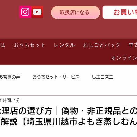
お買い
取扱店になる
とは
おうちセット
レンタル
おしごとパック
中
オンライ
お客様の声
おうちセット・サービス
店主コズエ
了時間: 4分
規代理店の選び方｜偽物・非正規品との
が解説【埼玉県川越市よもぎ蒸しむ