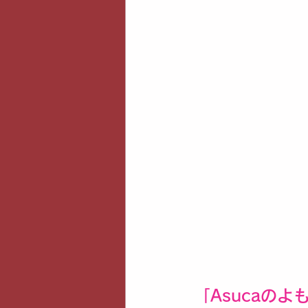
「Asucaの