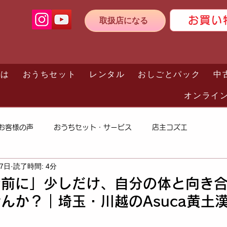
お買い
取扱店になる
とは
おうちセット
レンタル
おしごとパック
中
オンライ
お客様の声
おうちセット・サービス
店主コズエ
17日
読了時間: 4分
む前に」少しだけ、自分の体と向き
んか？｜埼玉・川越のAsuca黄土