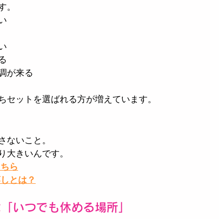
す。
い
い
る
調が来る
ちセットを選ばれる方が増えています。
」
さないこと。
り大きいんです。
こちら
蒸しとは？
は「いつでも休める場所」