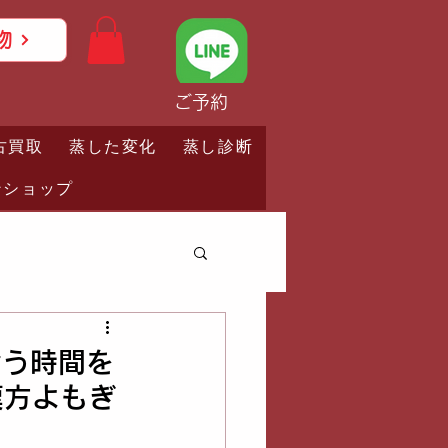
物
ご予約
古買取
蒸した変化
蒸し診断
ンショップ
合う時間を
漢方よもぎ