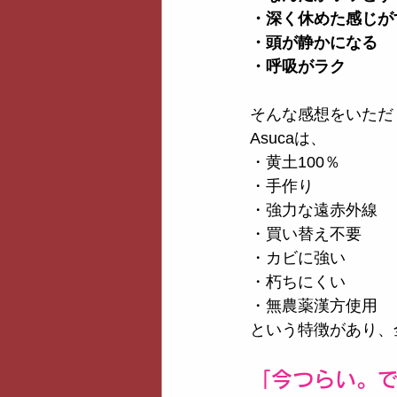
・深く休めた感じが
・頭が静かになる
・呼吸がラク
そんな感想をいただ
Asucaは、
・黄土100％
・手作り
・強力な遠赤外線
・買い替え不要
・カビに強い
・朽ちにくい
・無農薬漢方使用
という特徴があり、
「今つらい。