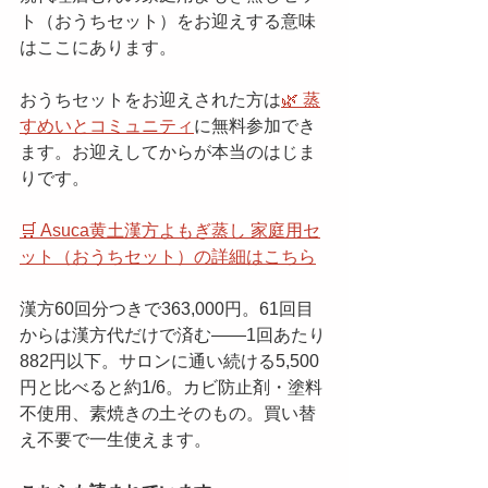
ト（おうちセット）をお迎えする意味
はここにあります。
おうちセットをお迎えされた方は
🌿 蒸
すめいとコミュニティ
に無料参加でき
ます。お迎えしてからが本当のはじま
りです。
🛒 Asuca黄土漢方よもぎ蒸し 家庭用セ
ット（おうちセット）の詳細はこちら
漢方60回分つきで363,000円。61回目
からは漢方代だけで済む——1回あたり
882円以下。サロンに通い続ける5,500
円と比べると約1/6。カビ防止剤・塗料
不使用、素焼きの土そのもの。買い替
え不要で一生使えます。