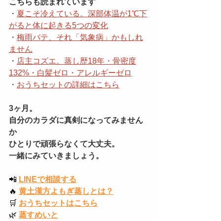
こちらも読まれています
・
夏こそ冷えている。深部体温が1℃下
がると体に起きる5つの変化
・
梅雨バテ、それ「気象病」かもしれ
ません
・
店主コズエ。蒸し歴18年・骨密度
132%・白髪ゼロ・アレルギーゼロ
・
おうちセットの詳細はこちら
3ヶ月。
自分のカラダに真剣になってみません
か
ひとりで頑張らなくて大丈夫。
一緒にみていきましょう。
📲
LINEで相談する
🔥
黄土漢方よもぎ蒸しとは？
🛒
おうちセットはこちら
🌿
蒸すめいと