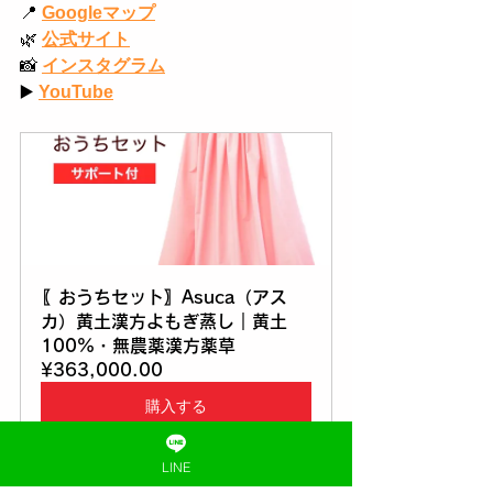
📍
Googleマップ
🌿
公式サイト
📸
インスタグラム
▶️
YouTube
〖おうちセット〗Asuca（アス
カ）黄土漢方よもぎ蒸し｜黄土
100%・無農薬漢方薬草
¥363,000.00
購入する
✼
••┈┈••
✼
••┈┈••
✼
••┈┈••
✼
LINE
📍
黄土漢方よもぎ蒸し専門店 むん《埼