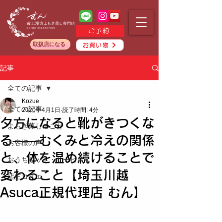
ご予約
取扱店になる
お買い物
記事
全ての記事
Kozue
全ての記事
2020年4月1日
読了時間: 4分
夕方になると靴がきつくな
よもぎ蒸しのこと
る——むくみと冷えの関係
お客様の声
と、体を温め続けることで
おうちセット・サービス
変わること【埼玉川越
店主コズエ
Asuca正規代理店 むん】