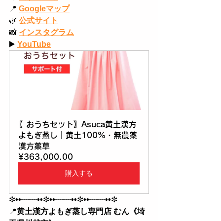
📍
Googleマップ
🌿
公式サイト
📸
インスタグラム
▶️
YouTube
〖おうちセット〗Asuca黄土漢方
よもぎ蒸し｜黄土100%・無農薬
漢方薬草
¥363,000.00
購入する
✼
••┈┈••
✼
••┈┈••
✼
••┈┈••
✼
📍
黄土漢方よもぎ蒸し専門店 むん《埼