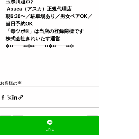
玉県川越市》
 Asuca（アスカ）正規代理店
朝6:30〜／駐車場あり／男女ペアOK／
当日予約OK 
「毒ツボ®︎」は当店の登録商標です
株式会社きれいたす運営
✼
••┈┈••
✼
••┈┈••
✼
••┈┈••
✼
お客様の声
LINE
すべて表示
最新記事