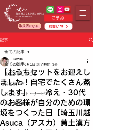
ご予約
取扱店になる
お買い物
記事
全ての記事
Kozue
全ての記事
2024年6月1日
読了時間: 3分
「おうちセットをお迎えし
よもぎ蒸しのこと
ました！自宅でたくさん蒸
お客様の声
します」——冷え・30代
おうちセット・サービス
のお客様が自分のための環
店主コズエ
境をつくった日【埼玉川越
Asuca（アスカ）黄土漢方