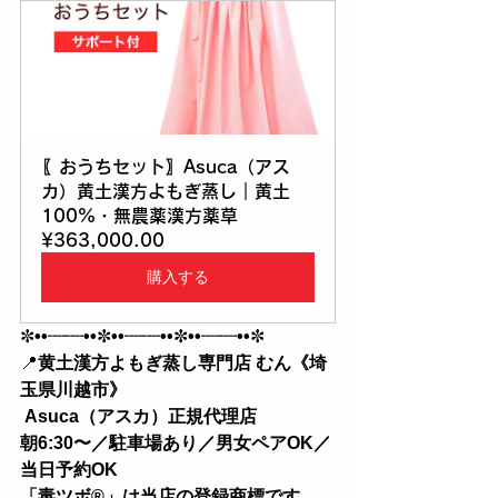
〖おうちセット〗Asuca（アス
カ）黄土漢方よもぎ蒸し｜黄土
100%・無農薬漢方薬草
¥363,000.00
購入する
✼
••┈┈••
✼
••┈┈••
✼
••┈┈••
✼
📍
黄土漢方よもぎ蒸し専門店 むん《埼
玉県川越市》
 Asuca（アスカ）正規代理店
朝6:30〜／駐車場あり／男女ペアOK／
当日予約OK 
「毒ツボ®︎」は当店の登録商標です