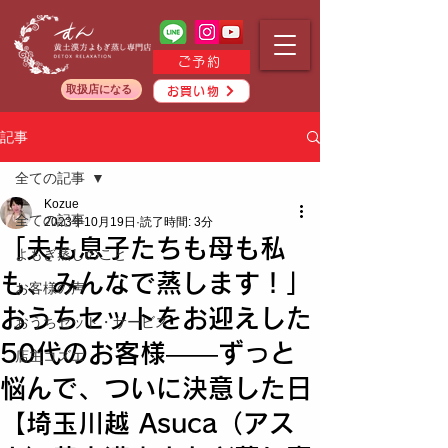
ご予約
取扱店になる
お買い物
記事
全ての記事
Kozue
全ての記事
2023年10月19日
読了時間: 3分
「夫も息子たちも母も私
よもぎ蒸しのこと
も、みんなで蒸します！」
お客様の声
おうちセットをお迎えした
おうちセット・サービス
50代のお客様——ずっと
店主コズエ
悩んで、ついに決意した日
【埼玉川越 Asuca（アス