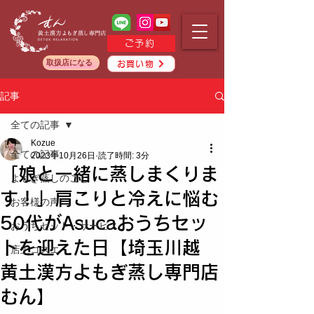
ご予約
取扱店になる
お買い物
記事
全ての記事
Kozue
全ての記事
2023年10月26日
読了時間: 3分
「娘と一緒に蒸しまくりま
よもぎ蒸しのこと
す！」肩こりと冷えに悩む
お客様の声
50代がAsucaおうちセッ
おうちセット・サービス
トを迎えた日【埼玉川越
店主コズエ
黄土漢方よもぎ蒸し専門店
むん】