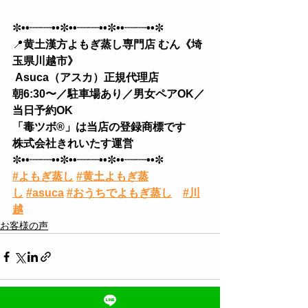
✼
••┈┈••
✼
••┈┈••
✼
••┈┈••
✼
📍
黄土漢方よもぎ蒸し専門店 むん《埼
玉県川越市》
 Asuca（アスカ）正規代理店
朝6:30〜／駐車場あり／男女ペアOK／
当日予約OK 
「毒ツボ®︎」は当店の登録商標です
株式会社きれいたす運営
✼
••┈┈••
✼
••┈┈••
✼
••┈┈••
✼
#よもぎ蒸し
#黄土よもぎ蒸
し
#asuca
#おうちでよもぎ蒸し
#川
越
お客様の声