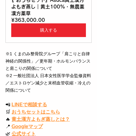
〖おうちセット〗Asuca黄土漢方
よもぎ蒸し｜黄土100%・無農薬
漢方薬草
¥363,000.00
購入する
※1 くまのみ整骨院グループ「肩こりと自律
神経の関係性」／更年期・ホルモンバランス
と肩こりの関係について
※2 一般社団法人 日本女性医学学会監修資料
／エストロゲン減少と末梢血管収縮・冷えの
関係について
📲
LINEで相談する
🛒
おうちセットはこちら
🔥
黄土漢方よもぎ蒸しとは？
📍
Googleマップ
🌿
公式サイト