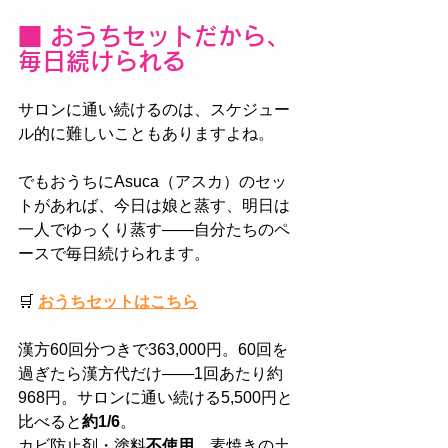
■ おうちセットだから、
毎日続けられる
サロンに通い続けるのは、スケジュー
ル的に難しいこともありますよね。
でもおうちにAsuca（アスカ）のセッ
トがあれば、今日は娘と蒸す、明日は
一人でゆっくり蒸す——自分たちのペ
ースで毎日続けられます。
🛒
おうちセットはこちら
漢方60回分つきで363,000円。60回を
過ぎたら漢方代だけ——1回あたり約
968円。サロンに通い続ける5,500円と
比べると
約1/6
。
カビ防止剤・塗料
不使用
、素焼きの土