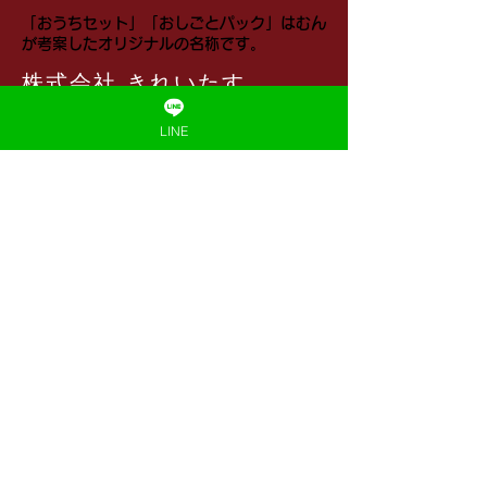
​「おうちセット」「おしごとパック」はむん
が考案したオリジナルの名称です。
株式会社 きれいたす
会社概要
LINE
特定商取引法に基づく表記
​プライバシーポリシー
利用規約
​返品ポリシー
キャンセルポリシー
​◆LINEで話しかけてください
お問い合わせ