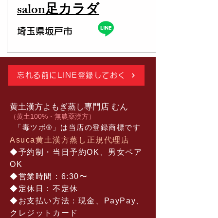
salon​足カラダ
埼玉県坂戸市
忘れる前にLINE登録しておく
黄土漢方よもぎ蒸し専門店 むん
​（黄土100%・無農薬漢方）
「毒ツボ®︎」は当店の登録商標です
Asuca黄土漢方蒸し正規代理店
◆予約制・当日予約OK、男女ペア
OK​
◆営業時間：6:30〜
◆定休日：不定休
​◆お支払い方法：現金、PayPay、
クレジットカード