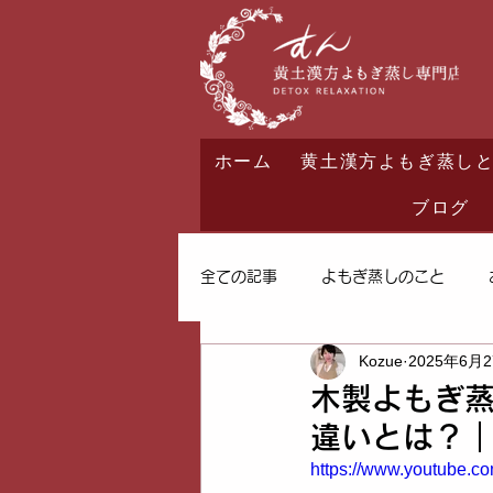
ホーム
黄土漢方よもぎ蒸し
ブログ
全ての記事
よもぎ蒸しのこと
Kozue
2025年6月
木製よもぎ蒸
違いとは？｜
https://www.youtube