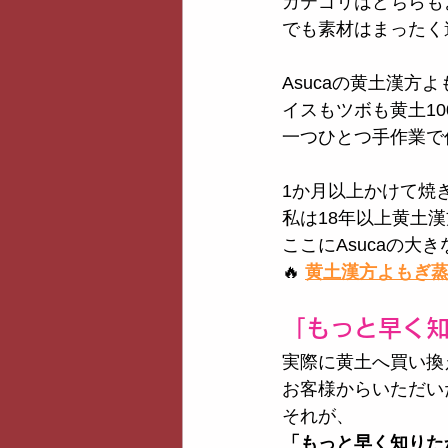
カテゴリはどちらも
でも素材はまったく
Asucaの黄土漢方
イスもツボも黄土10
一つひとつ手作業で
1か月以上かけて焼
私は18年以上黄土
ここにAsucaの大
🔥
黄土漢方よもぎ
「もっと早く
実際に黄土へ買い換
お客様からいただい
それが、
「もっと早く知りた