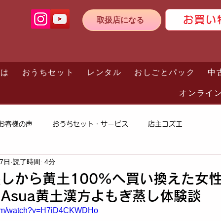
お買い
取扱店になる
とは
おうちセット
レンタル
おしごとパック
中
オンライ
お客様の声
おうちセット・サービス
店主コズエ
27日
読了時間: 4分
しから黄土100%へ買い換えた女
Asua黄土漢方よもぎ蒸し体験談
.com/watch?v=H7iD4CKWDHo