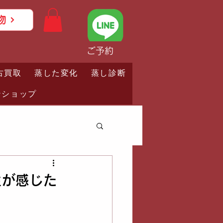
物
ご予約
古買取
蒸した変化
蒸し診断
ンショップ
性が感じた