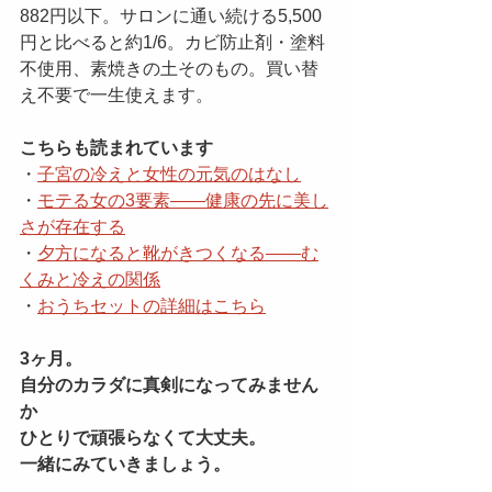
882円以下。サロンに通い続ける5,500
円と比べると約1/6。カビ防止剤・塗料
不使用、素焼きの土そのもの。買い替
え不要で一生使えます。
こちらも読まれています
・
子宮の冷えと女性の元気のはなし
・
モテる女の3要素——健康の先に美し
さが存在する
・
夕方になると靴がきつくなる——む
くみと冷えの関係
・
おうちセットの詳細はこちら
3ヶ月。
自分のカラダに真剣になってみません
か
ひとりで頑張らなくて大丈夫。
一緒にみていきましょう。