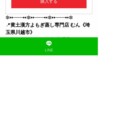
購入する
✼
••┈┈••
✼
••┈┈••
✼
••┈┈••
✼
📍
黄土漢方よもぎ蒸し専門店 むん《埼
玉県川越市》
 Asuca（アスカ）正規代理店
朝6:30〜／駐車場あり／男女ペアOK／
LINE
当日予約OK 
「毒ツボ®︎」は当店の登録商標です
株式会社きれいたす運営
✼
••┈┈••
✼
••┈┈••
✼
••┈┈••
✼
よもぎ蒸しのこと
すべて表示
最新記事