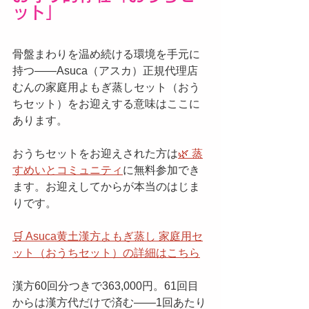
ット」
骨盤まわりを温め続ける環境を手元に
持つ——Asuca（アスカ）正規代理店
むんの家庭用よもぎ蒸しセット（おう
ちセット）をお迎えする意味はここに
あります。
おうちセットをお迎えされた方は
🌿 蒸
すめいとコミュニティ
に無料参加でき
ます。お迎えしてからが本当のはじま
りです。
🛒 Asuca黄土漢方よもぎ蒸し 家庭用セ
ット（おうちセット）の詳細はこちら
漢方60回分つきで363,000円。61回目
からは漢方代だけで済む——1回あたり