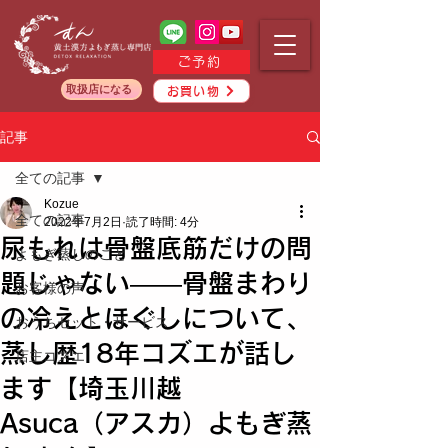
ご予約
取扱店になる
お買い物
記事
全ての記事
Kozue
全ての記事
2022年7月2日
読了時間: 4分
尿もれは骨盤底筋だけの問
よもぎ蒸しのこと
題じゃない——骨盤まわり
お客様の声
の冷えとほぐしについて、
おうちセット・サービス
蒸し歴18年コズエが話し
店主コズエ
ます【埼玉川越
Asuca（アスカ）よもぎ蒸