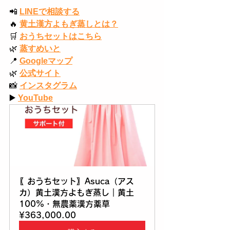
📲
LINEで相談する
🔥
黄土漢方よもぎ蒸しとは？
🛒
おうちセットはこちら
🌿
蒸すめいと
📍
Googleマップ
🌿
公式サイト
📸
インスタグラム
▶️
YouTube
〖おうちセット〗Asuca（アス
カ）黄土漢方よもぎ蒸し｜黄土
100%・無農薬漢方薬草
¥363,000.00