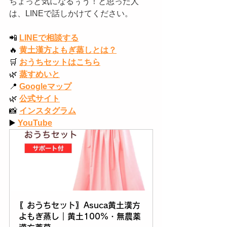
ちょっと気になるぅう！と思った人
は、LINEで話しかけてください。
📲
LINEで相談する
🔥
黄土漢方よもぎ蒸しとは？
🛒
おうちセットはこちら
🌿
蒸すめいと
📍
Googleマップ
🌿
公式サイト
📸
インスタグラム
▶️
YouTube
〖おうちセット〗Asuca黄土漢方
よもぎ蒸し｜黄土100%・無農薬