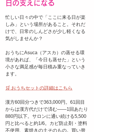
日の支えになる
忙しい日々の中で「ここに来る日が楽
しみ」という場所があること。それだ
けで、日常のしんどさが少し軽くなる
気がしませんか？
おうちにAsuca（アスカ）の蒸せる環
境があれば、「今日も蒸せた」という
小さな満足感が毎日積み重なっていき
ます。
🛒 おうちセットの詳細はこちら
漢方60回分つきで363,000円。61回目
からは漢方代だけで済む——1回あたり
880円以下。サロンに通い続ける5,500
円と比べると約1/6。カビ防止剤・塗料
不使用、素焼きの土そのもの。買い替