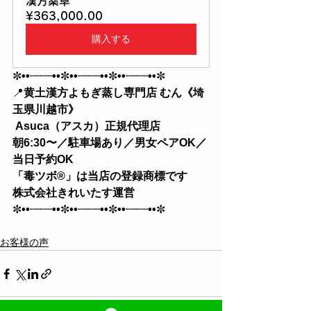
漢方薬草
¥363,000.00
購入する
✼
••┈┈••
✼
••┈┈••
✼
••┈┈••
✼
📍
黄土漢方よもぎ蒸し専門店 むん《埼
玉県川越市》
 Asuca（アスカ）正規代理店
朝6:30〜／駐車場あり／男女ペアOK／
当日予約OK 
「毒ツボ®︎」は当店の登録商標です
株式会社きれいたす運営
✼
••┈┈••
✼
••┈┈••
✼
••┈┈••
✼
お客様の声