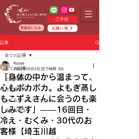
ご予約
取扱店になる
お買い物
記事
全ての記事
Kozue
全ての記事
2023年10月1日
読了時間: 3分
「身体の中から温まって、
よもぎ蒸しのこと
心もポカポカ。よもぎ蒸し
お客様の声
もこずえさんに会うのも楽
おうちセット・サービス
しみです」——16回目・
店主コズエ
冷え・むくみ・30代のお
客様【埼玉川越